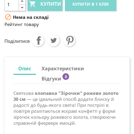

КУПИТИ
КУПИТИ В 1 КЛІК

Нема на складі
Рейтинг товару
Поділитися
Опис
Характеристики
0
Відгуки
Святкова
хлопавка “Зірочки” рожеве золото
30 см
— це ідеальний спосіб додати блиску й
радості до будь-якого свята! При пострілі в
повітря розлітаються яскраві конфетті у формі
зірочок кольору рожевого золота, створюючи
справжній феєрверк емоцій.