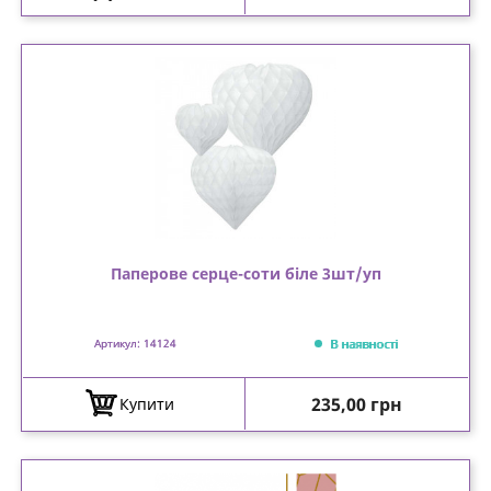
Паперове серце-соти біле 3шт/уп
В наявності
Артикул: 14124
Ціна
235,00 грн
Купити