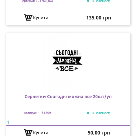
В наявності
Артикул: 901763(RG)
Ціна
135,00 грн
Купити
Серветки Сьогодні можна все 20шт/уп
В наявності
Артикул: F-151509
1
Ціна
50,00 грн
Купити