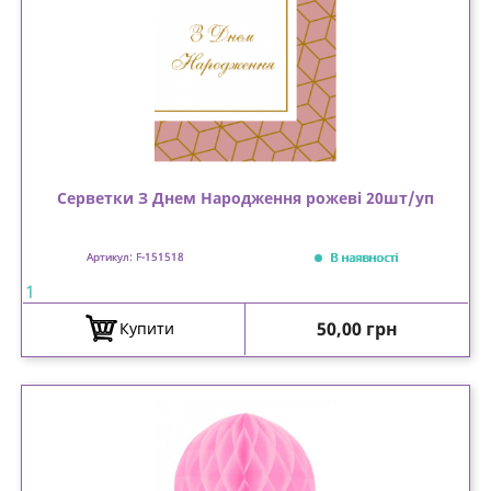
Серветки З Днем Народження рожеві 20шт/уп
В наявності
Артикул: F-151518
1
Ціна
50,00 грн
Купити