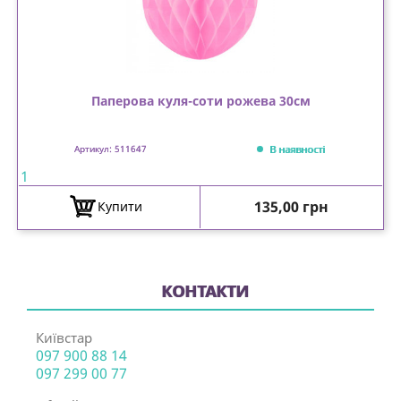
Паперова куля-соти рожева 30см
В наявності
Артикул: 511647
1
Ціна
135,00 грн
Купити
КОНТАКТИ
Київстар
097 900 88 14
097 299 00 77