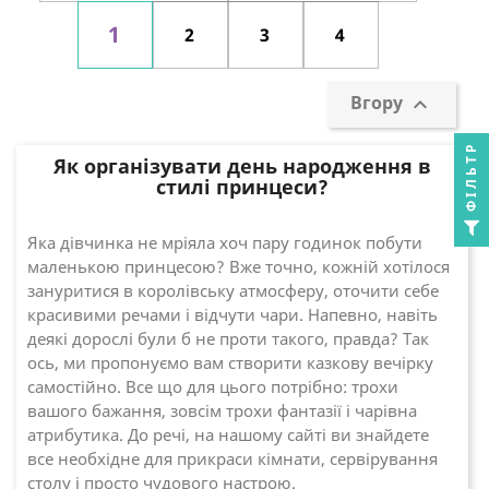
1
2
3
4
Вгору

ФІЛЬТР
Як організувати день народження в
стилі принцеси?
Яка дівчинка не мріяла хоч пару годинок побути
маленькою принцесою? Вже точно, кожній хотілося
зануритися в королівську атмосферу, оточити себе
красивими речами і відчути чари. Напевно, навіть
деякі дорослі були б не проти такого, правда? Так
ось, ми пропонуємо вам створити казкову вечірку
самостійно. Все що для цього потрібно: трохи
вашого бажання, зовсім трохи фантазії і чарівна
атрибутика. До речі, на нашому сайті ви знайдете
все необхідне для прикраси кімнати, сервірування
столу і просто чудового настрою.