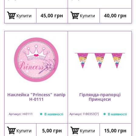
Ціна
Ціна
45,00 грн
40,00 грн
Купити
Купити
Наклейка "Princess" папір
Гірлянда-прапорці
Н-0111
Принцеси
В наявності
В наявності
Артикул: Н-0111
Артикул: F-90353(7)
Ціна
Ціна
5,00 грн
15,00 грн
Купити
Купити