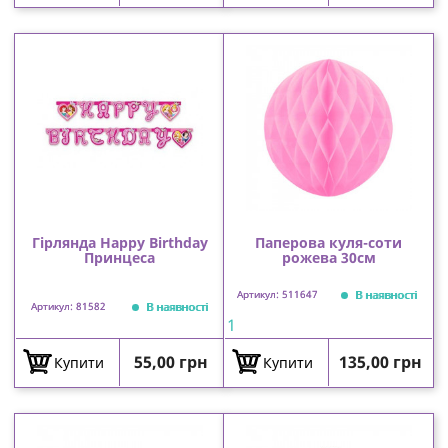
Гірлянда Happy Birthday
Паперова куля-соти
Принцеса
рожева 30см
В наявності
Артикул: 511647
В наявності
Артикул: 81582
1
Ціна
Ціна
55,00 грн
135,00 грн
Купити
Купити