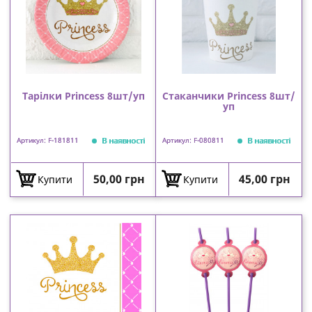
Тарілки Princess 8шт/уп
Стаканчики Princess 8шт/
уп
В наявності
В наявності
Артикул: F-181811
Артикул: F-080811
Ціна
Ціна
50,00 грн
45,00 грн
Купити
Купити