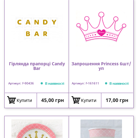
Гірлянда прапорці Candy
Запрошення Princess 6шт/
Bar
уп
В наявності
В наявності
Артикул: F-90436
Артикул: F-161611
Ціна
Ціна
45,00 грн
17,00 грн
Купити
Купити