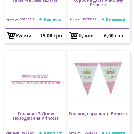
Піки Princess 8шт/уп
Коробка для попкорну
Princess
В наявності
В наявності
Артикул: F-9035911
Артикул: F-575711
Ціна
Ціна
15,00 грн
6,00 грн
Купити
Купити
Гірлянда З Днем
Гірлянда-прапорці Princess
Народження Princess
В наявності
В наявності
Артикул: F-9005134
Артикул: F-9035311