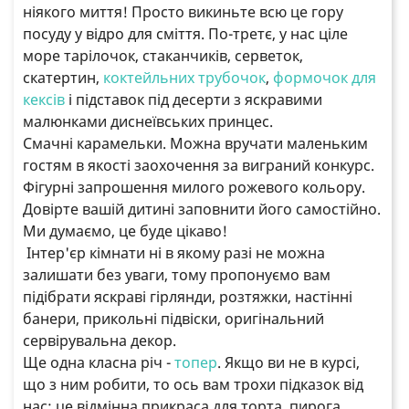
ніякого миття! Просто викиньте всю це гору
посуду у відро для сміття. По-третє, у нас ціле
море тарілочок, стаканчиків, серветок,
скатертин,
коктейльних трубочок
,
формочок для
кексів
і підставок під десерти з яскравими
малюнками диснеївських принцес.
Смачні карамельки. Можна вручати маленьким
гостям в якості заохочення за виграний конкурс.
Фігурні запрошення милого рожевого кольору.
Довірте вашій дитині заповнити його самостійно.
Ми думаємо, це буде цікаво!
Інтер'єр кімнати ні в якому разі не можна
залишати без уваги, тому пропонуємо вам
підібрати яскраві гірлянди, розтяжки, настінні
банери, прикольні підвіски, оригінальний
сервірувальна декор.
Ще одна класна річ -
топер
. Якщо ви не в курсі,
що з ним робити, то ось вам трохи підказок від
нас: це відмінна прикраса для торта, пирога,