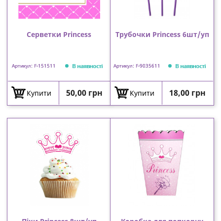
Серветки Princess
Трубочки Princess 6шт/уп
В наявності
В наявності
Артикул: F-151511
Артикул: F-9035611
Ціна
Ціна
50,00 грн
18,00 грн
Купити
Купити