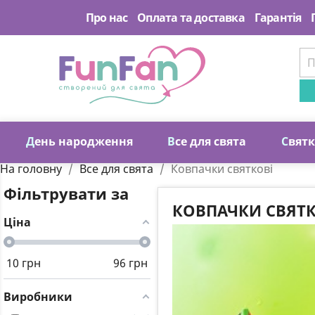
Про нас
Оплата та доставка
Гарантія
Д
ень народження
В
се для свята
С
вят
На головну
Все для свята
Ковпачки святкові
Фільтрувати за
КОВПАЧКИ СВЯТ
Ціна
10
грн
96
грн
Виробники