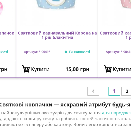
впачок
Святковий карнавальний Корона на
Святковий ка
1 рік блакитна
1 
ності
В наявності
Артикул: F-90416
Артикул: F-9041
Ціна
грн
Купити
15,00 грн
Купит
1

2
чки — яскравий атрибут будь-яког
з найпопулярніших аксесуарів для святкування
дня народже
, додають кольору святу та роблять гостей частиною загал
овляються з паперу або картону. Вони легко кріпляться за д