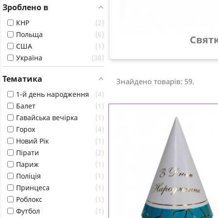
Зроблено в
КНР
2
Польща
6
Святкові ковпач
США
1
Україна
38
Тематика
Знайдено товарів: 59.
1-й день народження
4
Балет
1
Гавайська вечірка
1
Горох
4
Новий Рік
1
Пірати
2
Париж
1
Поліція
1
Принцеса
1
Роблокс
1
Футбол
1