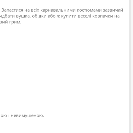
в. Запастися на всіх карнавальними костюмами зазвичай
дбати вушка, обідки або ж купити веселі ковпачки на
вий грим.
елою і невимушеною.