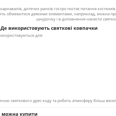
, карнавалів, дитячих ранків гостро постає питання костюмі
сить обмежитися деякими елементами, наприклад, можна при
шнурочку і в доповнення нанести святко
вують святкові ковпачки
використовуються для:
стиною святкового дрес-коду та робить атмосферу більш вес
и можна купити