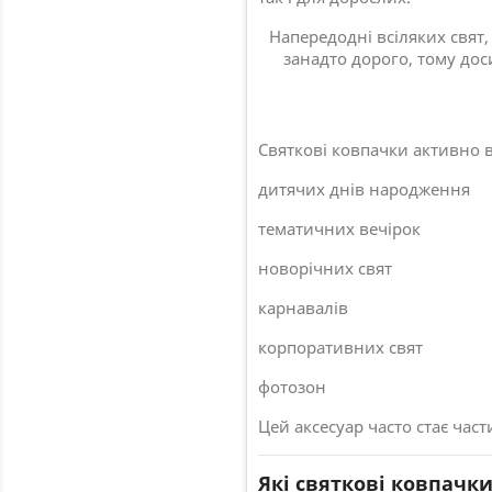
Напередодні всіляких свят
занадто дорого, тому до
Де використо
Святкові ковпачки активно 
дитячих днів народження
тематичних вечірок
новорічних свят
карнавалів
корпоративних свят
фотозон
Цей аксесуар часто стає ча
Які святкові ковпачк