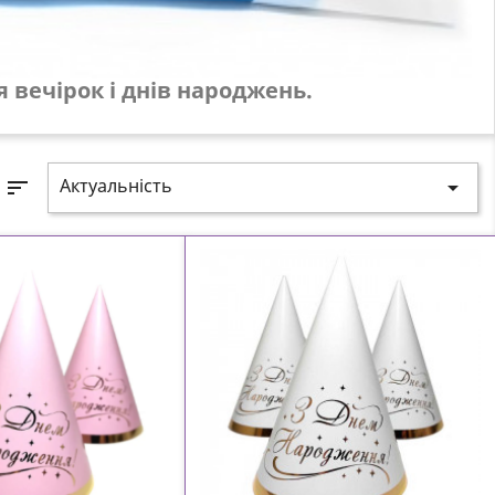
ірок і днів народжень.
Актуальність
sort
