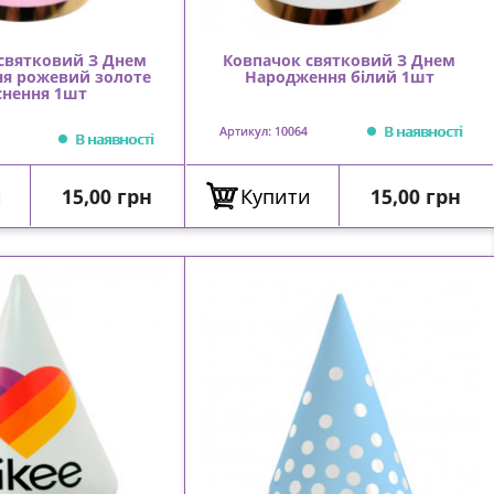
святковий З Днем
Ковпачок святковий З Днем
я рожевий золоте
Народження білий 1шт
снення 1шт
В наявності
Артикул: 10064
В наявності
Ціна
Ціна
и
15,00 грн
Купити
15,00 грн