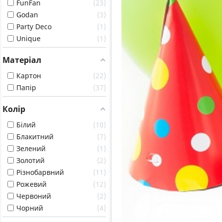
FunFan
23
Godan
3
Party Deco
1
Unique
1
Матеріал
Картон
22
Папір
37
Колір
Білий
10
Блакитний
7
Зелений
1
Золотий
2
Різнобарвний
11
Рожевий
12
Червоний
2
Чорний
4