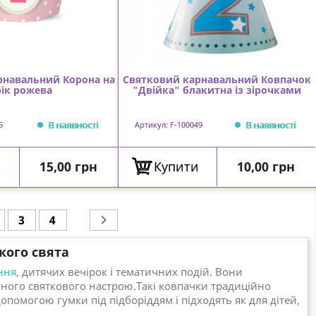
рнавальний Корона на
Святковий карнавальний Ковпачок
рік рожева
"Двійка" блакитна із зірочками
В наявності
В наявності
5
Артикул: F-100049
Ціна
Ціна
и
15,00 грн
Купити
10,00 грн

3
4
о свята
ння
, дитячих вечірок і тематичних подій. Вони
ьного святкового настрою.Такі ковпачки традиційно
опомогою гумки під підборіддям і підходять як для дітей,