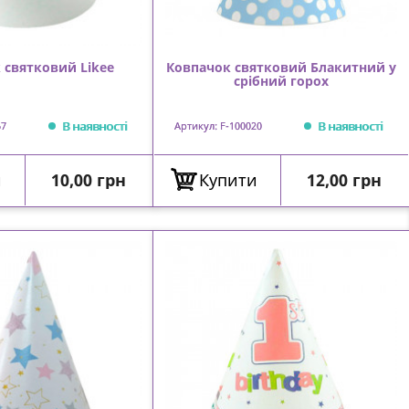
 святковий Likee
Ковпачок святковий Блакитний у
срібний горох
В наявності
В наявності
67
Артикул: F-100020
Ціна
Ціна
и
10,00 грн
Купити
12,00 грн