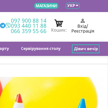

УКР
МАГАЗИНИ
097 900 88 14

093 440 11 88
Вхід/
066 359 55 66
Кошик:
Реєстрація
торту
С
ервірування столу
Д
івич вечір