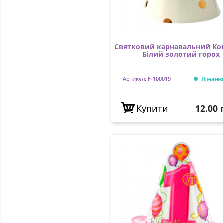
Святковий карнавальний Ко
Білий золотий горох
В наяв
Артикул: F-100019
Ціна
Купити
12,00 