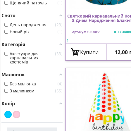
Щенячий патруль
1
Свято
Святковий карнавальний Ко
З Днем Народження блаки
День народження
23
Новий рік
1
В наяв
Артикул: F-100058
1
Категорія
Ціна
Купити
12,00 
Аксесуари для
33
карнавальних
костюмів
Малюнок
Без малюнка
4
З малюнком
55
Колір