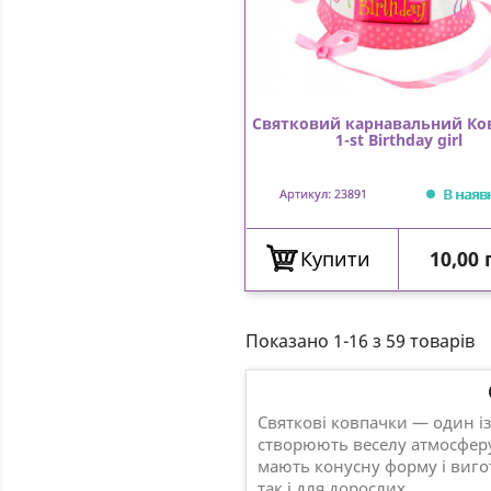
Святковий карнавальний Ко
1-st Birthday girl
В наяв
Артикул: 23891
Ціна
Купити
10,00 
Показано 1-16 з 59 товарів
Святкові ковпа
Святкові ковпачки — один і
створюють веселу атмосферу
мають конусну форму і вигот
так і для дорослих.