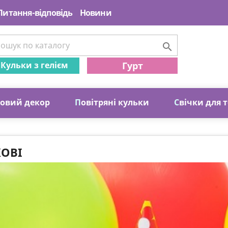
Питання-відповідь
Новини

Кульки з гелієм
Гурт
ковий декор
П
овітряні кульки
С
вічки для 
КОВІ