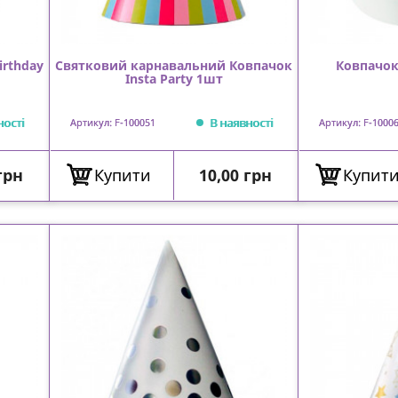
irthday
Святковий карнавальний Ковпачок
Ковпачок
Insta Party 1шт
ності
В наявності
Артикул: F-100051
Артикул: F-1000
Ціна
грн
Купити
10,00 грн
Купит