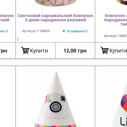
впачок
Святковий карнавальний Ковпачок
Ковпачок 
тний
З днем народження рожевий
Народженн
ти
ності
В наявності
Артикул: F-100059
Артикул: 10062
1
Ціна
грн
Купити
12,00 грн
Купит