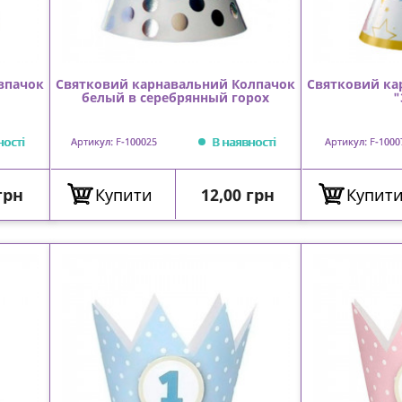
впачок
Святковий карнавальний Колпачок
Святковий ка
белый в серебрянный горох
"
ності
В наявності
Артикул: F-100025
Артикул: F-1000
Ціна
грн
Купити
12,00 грн
Купит