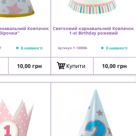
рнавальний Ковпачок
Святковий карнавальний Ковпачок
Зірочки"
1-st Birthday рожевий
В наявності
В наявності
7
Артикул: F-100006
Ціна
Ціна
и
10,00 грн
Купити
10,00 грн