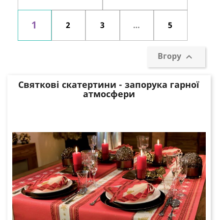
1
2
3
…
5
Вгору

Святкові скатертини - запорука гарної
атмосфери