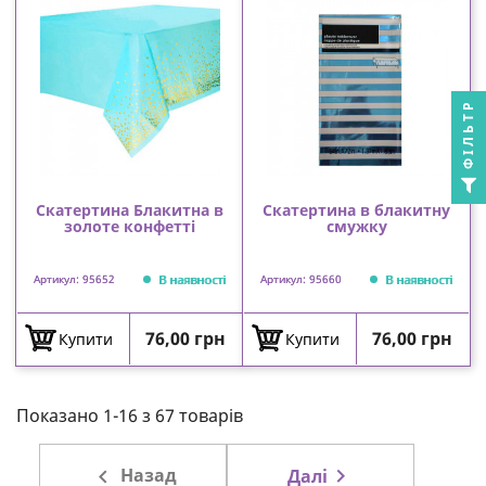
ФІЛЬТР
Скатертина Блакитна в
Скатертина в блакитну
золоте конфетті
смужку
В наявності
В наявності
Артикул: 95652
Артикул: 95660
Ціна
Ціна
76,00 грн
76,00 грн
Купити
Купити
Показано 1-16 з 67 товарів

Назад

Далі