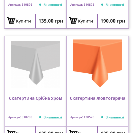
В наявності
В наявності
Артикул: 510876
Артикул: 510875
Ціна
Ціна
135,00 грн
190,00 грн
Купити
Купити
Скатертина Срібна хром
Скатертина Жовтогаряча
В наявності
В наявності
Артикул: 510208
Артикул: 130520