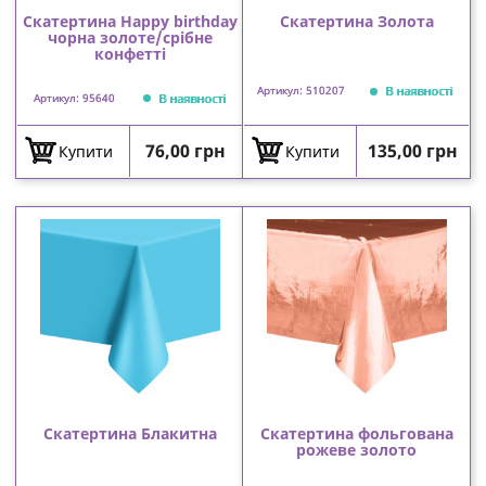
Скатертина Happy birthday
Скатертина Золота
чорна золоте/срібне
конфетті
В наявності
Артикул: 510207
В наявності
Артикул: 95640
Ціна
Ціна
76,00 грн
135,00 грн
Купити
Купити
Скатертина Блакитна
Скатертина фольгована
рожеве золото