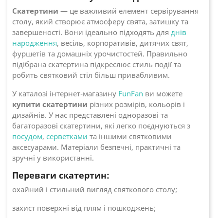
Скатертини
— це важливий елемент сервірування
столу, який створює атмосферу свята, затишку та
завершеності. Вони ідеально підходять для
днів
народження
, весіль, корпоративів, дитячих свят,
фуршетів та домашніх урочистостей. Правильно
підібрана скатертина підкреслює стиль події та
робить святковий стіл більш привабливим.
У каталозі інтернет-магазину
FunFan
ви можете
купити скатертини
різних розмірів, кольорів і
дизайнів. У нас представлені одноразові та
багаторазові скатертини, які легко поєднуються з
посудом
,
серветками
та іншими святковими
аксесуарами. Матеріали безпечні, практичні та
зручні у використанні.
Переваги скатертин:
охайний і стильний вигляд святкового столу;
захист поверхні від плям і пошкоджень;