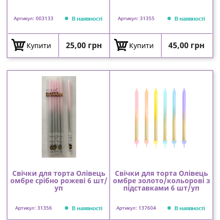
В наявності
В наявності
Артикул: 003133
Артикул: 31355
Ціна
Ціна
25,00 грн
45,00 грн
Купити
Купити
Свічки для торта Олівець
Свічки для торта Олівець
омбре срібно рожеві 6 шт/
омбре золото/кольорові з
уп
підставками 6 шт/уп
В наявності
В наявності
Артикул: 31356
Артикул: 137604