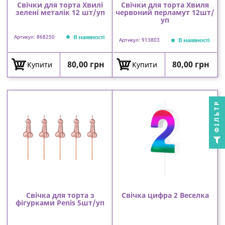
Свічки для торта Хвилі
Свічки для торта Хвиля
зелені металік 12 шт/уп
червоний перламут 12шт/
уп
В наявності
Артикул: 868250
В наявності
Артикул: 913803
Ціна
Ціна
80,00 грн
80,00 грн
Купити
Купити
ФІЛЬТР
Свічка для торта з
Свічка цифра 2 Веселка
фігурками Penis 5шт/уп