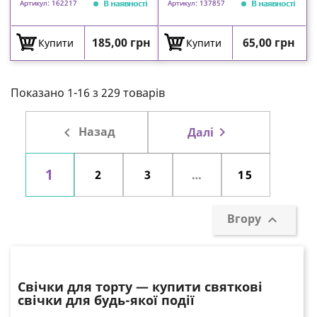
В наявності
В наявності
Артикул: 162217
Артикул: 137857
Ціна
Ціна
185,00 грн
65,00 грн
Купити
Купити
Показано 1-16 з 229 товарів

Назад

Далі
1
2
3
…
15
Вгору

Свічки для торту — купити святкові
свічки для будь-якої події