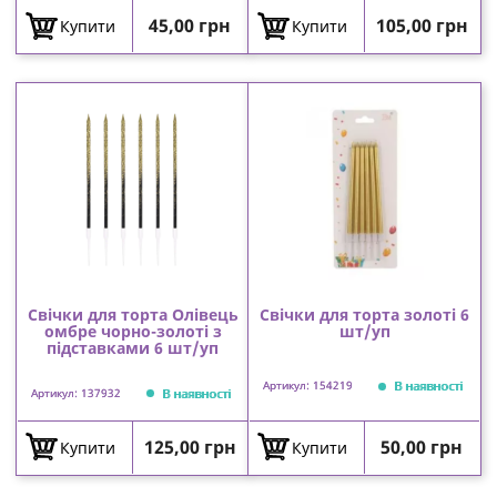
Ціна
Ціна
45,00 грн
105,00 грн
Купити
Купити
Свічки для торта Олівець
Свічки для торта золоті 6
омбре чорно-золоті з
шт/уп
підставками 6 шт/уп
В наявності
Артикул: 154219
В наявності
Артикул: 137932
Ціна
Ціна
125,00 грн
50,00 грн
Купити
Купити