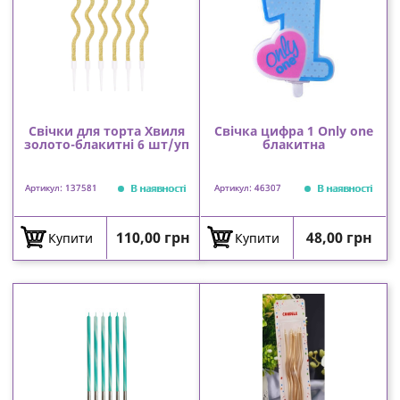
Свічки для торта Хвиля
Свічка цифра 1 Only one
золото-блакитні 6 шт/уп
блакитна
В наявності
В наявності
Артикул: 137581
Артикул: 46307
Ціна
Ціна
110,00 грн
48,00 грн
Купити
Купити