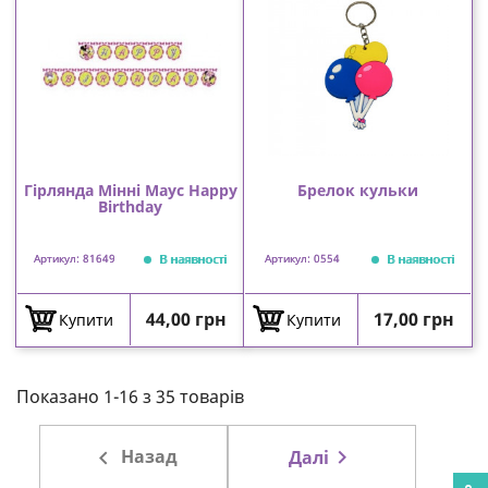
Гірлянда Мінні Маус Happy
Брелок кульки
Birthday
В наявності
В наявності
Артикул: 81649
Артикул: 0554
Ціна
Ціна
44,00 грн
17,00 грн
Купити
Купити
Показано 1-16 з 35 товарів

Назад

Далі