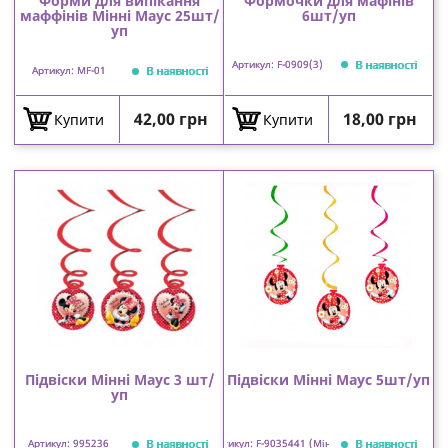
Форми для випікання
Формочки для мафінів
маффінів Мінні Маус 25шт/
6шт/уп
уп
В наявності
Артикул: F-0909(3)
В наявності
Артикул: MF-01
Ціна
Ціна
42,00 грн
18,00 грн
Купити
Купити
Підвіски Мінні Маус 3 шт/
Підвіски Мінні Маус 5шт/уп
уп
В наявності
В наявності
Артикул: 995236
Артикул: F-9035441 (Мінні)