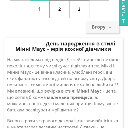
ФІЛЬТР
1
2
3
Вгору

День народження в стилі
Мінні Маус – мрія кожної дівчинки
На мультфільмах від студії «Дісней» виросло не одне
покоління, в тому числі сучасні дітлахи теж. Міккі і
Мінні Маус - це вічна класика, улюблені герої, від
яких фанатіють тисячі дітей по всьому світу. Добрі,
позитивні, симпатичні мишенята: як їх не любити ?!
Ми впевнені, що вечірка в стилі
Мінні Маус
- це те,
що хотіла б кожна
маленька принцеса
, а,
можливо, навіть деякі маленькі принци. Кому, як не
батькам реалізувати мрії дитини?
Всього трохи яскравого декору і вже звичайнісінька
кімната заграє веселим настроєм! Дітлахи - це