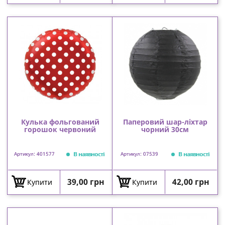
Кулька фольгований
Паперовий шар-ліхтар
горошок червоний
чорний 30см
В наявності
В наявності
Артикул: 401577
Артикул: 07539
Ціна
Ціна
39,00 грн
42,00 грн
Купити
Купити