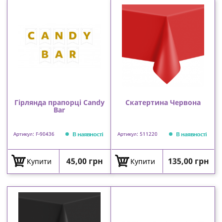
Гірлянда прапорці Candy
Скатертина Червона
Bar
В наявності
В наявності
Артикул: F-90436
Артикул: 511220
Ціна
Ціна
45,00 грн
135,00 грн
Купити
Купити