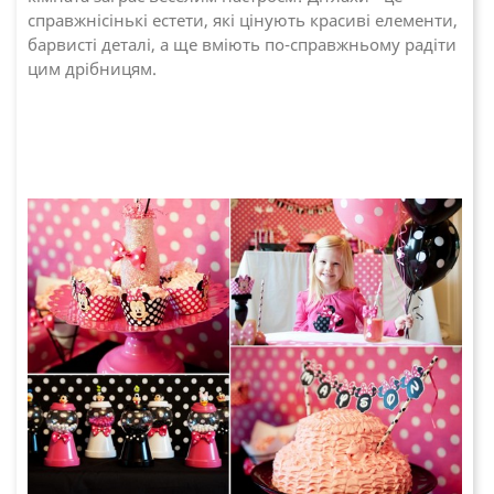
справжнісінькі естети, які цінують красиві елементи,
барвисті деталі, а ще вміють по-справжньому радіти
цим дрібницям.