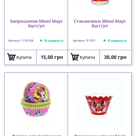
Запрошення Мінні Маус
Стаканчики Мінні Маус
6шт/уп
8шт/уп
В наявності
В наявності
Артикул: F-16164
Артикул: 81501
Ціна
Ціна
15,00 грн
30,00 грн
Купити
Купити