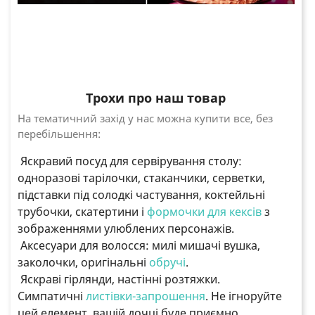
Трохи про наш товар
На тематичний захід у нас можна купити все, без
перебільшення:
Яскравий посуд для сервірування столу:
одноразові тарілочки, стаканчики, серветки,
підставки під солодкі частування, коктейльні
трубочки, скатертини і
формочки для кексів
з
зображеннями улюблених персонажів.
Аксесуари для волосся: милі мишачі вушка,
заколочки, оригінальні
обручі
.
Яскраві гірлянди, настінні розтяжки.
Симпатичні
листівки-запрошення
. Не ігноруйте
цей елемент, вашій дочці буде приємно