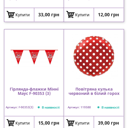
Ціна
Ціна
33,00 грн
12,00 грн
Купити
Купити
Гірлянда-флажки Мінні
Повітряна кулька
Маус F-90353 (3)
червоний в білий горох
В наявності
В наявності
Артикул: F-90353(3)
Артикул: 119588
Ціна
Ціна
15,00 грн
39,00 грн
Купити
Купити