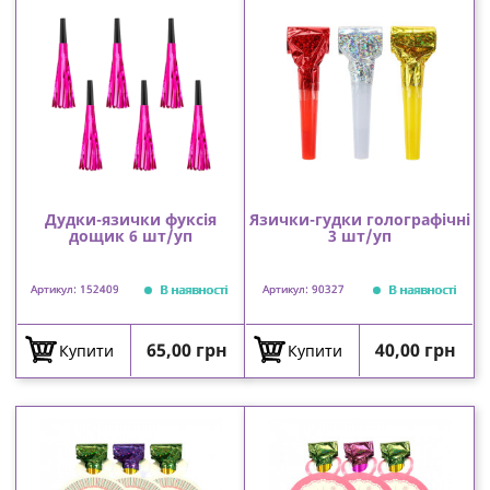
Дудки-язички фуксія
Язички-гудки голографічні
дощик 6 шт/уп
3 шт/уп
В наявності
В наявності
Артикул: 152409
Артикул: 90327
Ціна
Ціна
65,00 грн
40,00 грн
Купити
Купити