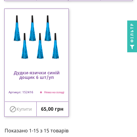
ФІЛЬТР
Дудки-язички синій
дощик 6 шт/уп
Артикул: 152416
Нема на складі
Ціна

65,00 грн
Купити
Показано 1-15 з 15 товарів