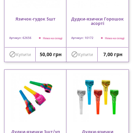
Язичок-гудок 5шт
Дудки-язички Горошок
асорті
Артикул: 62656
Артикул: 10172
Нема на складі
Нема на складі
Ціна
Ціна


50,00 грн
7,00 грн
Купити
Купити
Дудки-язички 3шт/уп
Дудки-язички