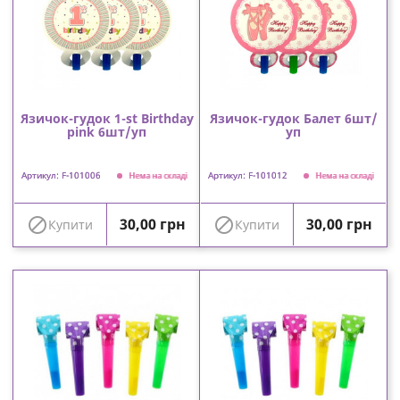
Язичок-гудок 1-st Birthday
Язичок-гудок Балет 6шт/
pink 6шт/уп
уп
Артикул: F-101006
Артикул: F-101012
Нема на складі
Нема на складі
Ціна
Ціна


30,00 грн
30,00 грн
Купити
Купити