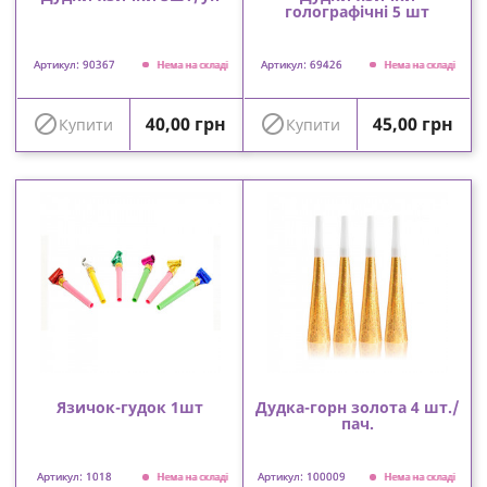
голографічні 5 шт
Артикул: 90367
Артикул: 69426
Нема на складі
Нема на складі
Ціна
Ціна


40,00 грн
45,00 грн
Купити
Купити
Язичок-гудок 1шт
Дудка-горн золота 4 шт./
пач.
Артикул: 1018
Артикул: 100009
Нема на складі
Нема на складі