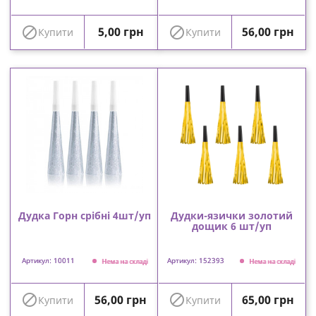
Ціна
Ціна


5,00 грн
56,00 грн
Купити
Купити
Дудка Горн срібні 4шт/уп
Дудки-язички золотий
дощик 6 шт/уп
Артикул: 10011
Артикул: 152393
Нема на складі
Нема на складі
Ціна
Ціна


56,00 грн
65,00 грн
Купити
Купити