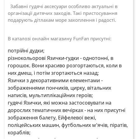
Забавні гудячі аксесуари особливо актуальні в
організації дитячих заходів. Такі пристосування
подарують дітлахам море захоплення і радості.
В каталозі онлайн магазину FunFan присутні:
потрійні дудки;
різнокольорові Язички-гудки - однотонні, в
горошок. Вони красиво розгортаються, коли в
них дмеш, і потім згортаються назад;
Язички з декоративними елементами -
зображеннями пончиків, цирку, вітальних
написів, мультиплікаційних героїв;
гудячі Язички, які можна застосовувати на
дорослих тематичних вечірках - на них присутні
зображення балету, Ейфелевої вежі,
поліцейських машин, футбольних м'ячів, піратів,
кораблів;