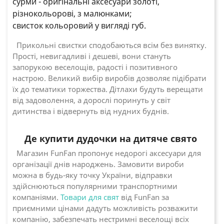
сурми - оригінальні аксесуари золоті,
різнокольорові, з малюнками;
свисток кольоровий у вигляді губ.
Прикольні свистки сподобаються всім без винятку.
Прості, невигадливі і дешеві, вони стануть
запорукою веселощів, радості і позитивного
настрою. Великий вибір виробів дозволяє підібрати
їх до тематики торжества. Дітлахи будуть верещати
від задоволення, а дорослі поринуть у світ
дитинства і відвернуть від нудних буднів.
Де купити дудочки на дитяче свято
Магазин FunFan пропонує недорогі аксесуари для
організації днів народжень. Замовити вироби
можна в будь-яку точку України, відправки
здійснюються популярними транспортними
компаніями.
Товари для свят
від FunFan за
приємними цінами дадуть можливість розважити
компанію, забезпечать нестримні веселощі всіх