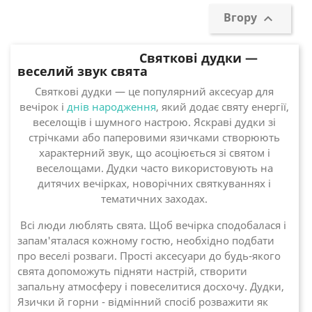
Вгору

Святкові дудки —
веселий звук свята
Святкові дудки — це популярний аксесуар для
вечірок і
днів народження
, який додає святу енергії,
веселощів і шумного настрою. Яскраві дудки зі
стрічками або паперовими язичками створюють
характерний звук, що асоціюється зі святом і
веселощами. Дудки часто використовують на
дитячих вечірках, новорічних святкуваннях і
тематичних заходах.
Всі люди люблять свята. Щоб вечірка сподобалася і
запам'яталася кожному гостю, необхідно подбати
про веселі розваги. Прості аксесуари до будь-якого
свята допоможуть підняти настрій, створити
запальну атмосферу і повеселитися досхочу. Дудки,
Язички й горни - відмінний спосіб розважити як