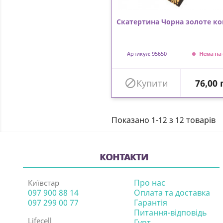
Скатертина Чорна золоте ко
Артикул: 95650
Нема на 
Ціна

Купити
76,00 
Показано 1-12 з 12 товарів
КОНТАКТИ
Про нас
Київстар
097 900 88 14
Оплата та доставка
097 299 00 77
Гарантія
Питання-відповідь
Lifecell
Гурт