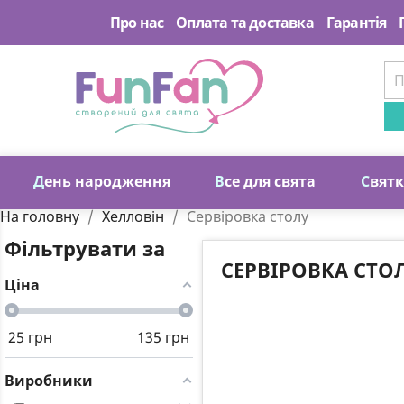
Про нас
Оплата та доставка
Гарантія
Д
ень народження
В
се для свята
С
вят
На головну
Хелловін
Сервіровка столу
Фільтрувати за
СЕРВІРОВКА СТО
Ціна
25
грн
135
грн
Виробники