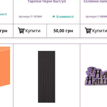
Тарілки Чорні 8шт/уп
Склянки папе
ності
В наявності
Артикул: F-181844
Артикул: F-0808
Ціна
 грн
Купити
50,00 грн
Купит