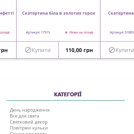
нфетті
Скатертина Біла в золотих горох
Скатертина
складі
Артикул: 17315
Нема на складі
Артикул: 51003
Ціна
грн

Купити
110,00 грн

Купит
КАТЕГОРІЇ
День народження
Все для свята
Святковий декор
Повітряні кульки
Свічки для торту