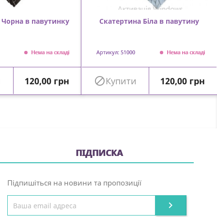
 Чорна в павутинку
Скатертина Біла в павутину
Нема на складі
Артикул: 51000
Нема на складі
Ціна
Ціна
и
120,00 грн

Купити
120,00 грн
ПІДПИСКА
Підпишіться на новини та пропозиції
