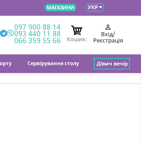

УКР
МАГАЗИНИ
097 900 88 14

093 440 11 88
Вхід/
066 359 55 66
Кошик:
Реєстрація
торту
С
ервірування столу
Д
івич вечір