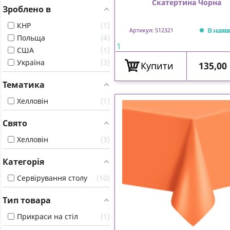
Скатертина Чорна
Зроблено в
КНР
1
В наяв
Артикул: 512321
Польща
4
1
США
1
Україна
3
Ціна
Купити
135,00
Тематика
Хелловін
1
Свято
Хелловін
3
Категорія
Сервірування столу
10
Тип товара
Прикраси на стіл
1