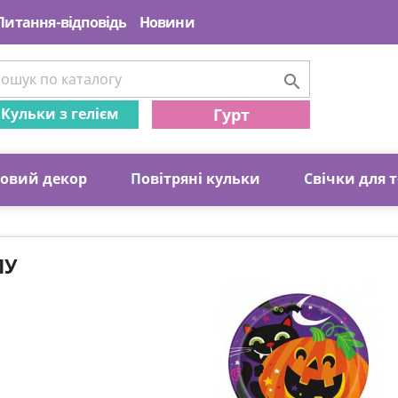
Питання-відповідь
Новини

Кульки з гелієм
Гурт
ковий декор
П
овітряні кульки
С
вічки для 
ЛУ