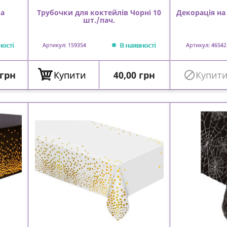
ча
Трубочки для коктейлів Чорні 10
Декорація на
шт./пач.
ності
В наявності
Артикул: 159354
Артикул: 46542
Ціна
 грн
Купити
40,00 грн

Купит