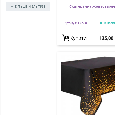
Скатертина Жовтогаря
БІЛЬШЕ ФІЛЬТРІВ
В наяв
Артикул: 130520
Ціна
Купити
135,00