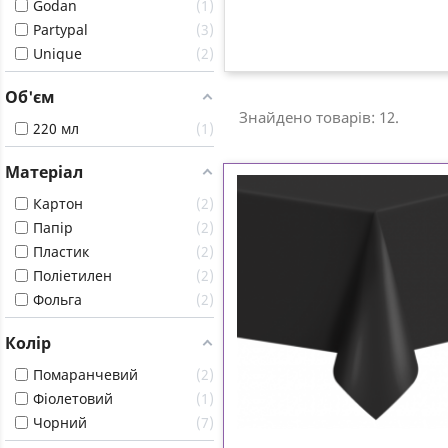
Godan
1
Partypal
3
Unique
2
Об'єм
Знайдено товарів: 12.
220 мл
1
Матеріал
Картон
2
Папір
2
Пластик
2
Поліетилен
2
Фольга
2
Колір
Помаранчевий
2
Фіолетовий
1
Чорний
7