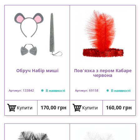
Обруч Набір миші
Пов'язка з пером Кабаре
червона
В наявності
В наявності
Артикул: 133842
Артикул: 69158
Ціна
Ціна
170,00 грн
160,00 грн
Купити
Купити