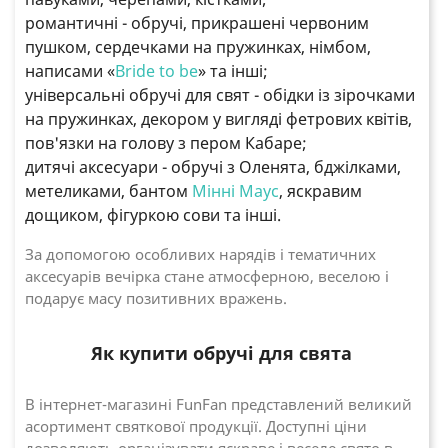
романтичні - обручі, прикрашені червоним
пушком, сердечками на пружинках, німбом,
написами «
Bride to be
» та інші;
універсальні обручі для свят - обідки із зірочками
на пружинках, декором у вигляді фетрових квітів,
пов'язки на голову з пером Кабаре;
дитячі аксесуари - обручі з Оленята, бджілками,
метеликами, бантом
Мінні Маус
, яскравим
дощиком, фігуркою сови та інші.
За допомогою особливих нарядів і тематичних
аксесуарів вечірка стане атмосферною, веселою і
подарує масу позитивних вражень.
Як купити обручі для свята
В інтернет-магазині FunFan представлений великий
асортимент святкової продукції. Доступні ціни
дозволяють організувати яскраве і веселе свято в