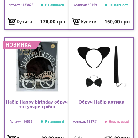
В наявності
В наявності
Артикул: 133873
Артикул: 69159
Ціна
Ціна
170,00 грн
160,00 грн
Купити
Купити
НОВИНКА
Набір Happy birthday обруч
Обруч Набір котика
+окуляри срібні
В наявності
Артикул: 16535
Артикул: 133781
Нема на складі