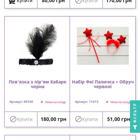
Ціна
Ціна

80,00 грн
170,00 грн
Купити
Купити
Пов'язка з пір'ям Кабаре
Набір Феї Паличка + Обруч
чорна
червоні
Артикул: 69160
Артикул: 11613
Нема на складі
Нема на складі
ФІЛЬТР
Ціна
Ціна


180,00 грн
51,00 грн
Купити
Купити