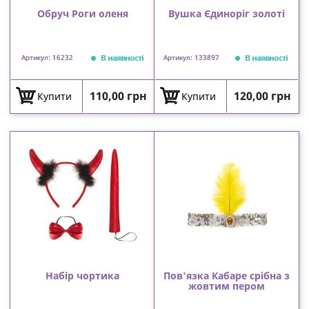
Обруч Роги оленя
Вушка Єдиноріг золоті
В наявності
В наявності
Артикул: 16232
Артикул: 133897
Ціна
Ціна
110,00 грн
120,00 грн
Купити
Купити
Набір чортика
Пов'язка Кабаре срібна з
жовтим пером