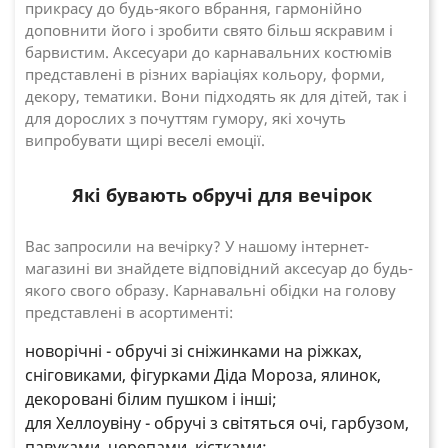
прикрасу до будь-якого вбрання, гармонійно
доповнити його і зробити свято більш яскравим і
барвистим. Аксесуари до карнавальних костюмів
представлені в різних варіаціях кольору, форми,
декору, тематики. Вони підходять як для дітей, так і
для дорослих з почуттям гумору, які хочуть
випробувати щирі веселі емоції.
Які бувають обручі для вечірок
Вас запросили на вечірку? У нашому інтернет-
магазині ви знайдете відповідний аксесуар до будь-
якого свого образу. Карнавальні обідки на голову
представлені в асортименті:
новорічні - обручі зі сніжинками на ріжках,
сніговиками, фігурками Діда Мороза, ялинок,
декоровані білим пушком і інші;
для Хеллоувіну - обручі з світяться очі, гарбузом,
павуками, черепами, кістками;