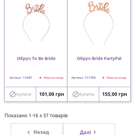
Обруч To Be Bride
Обруч Bride PartyPal
Артикул: 12440
Артикул: 511386
Нема на складі
Нема на складі
Ціна
Ціна


101,00 грн
155,00 грн
Купити
Купити
Показано 1-16 з 37 товарів

Назад

Далі