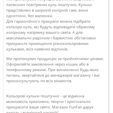
латексних повітряних куль поштучно. Кульки
представлені в широкій колірній гамі, вони
однотонні, без малюнка.
Для гармонійного прикраси можна підібрати
кольори куль, які будуть відповідати обраному
колірному напрямку вашого свята. А для
максимально радісним і барвистою обстановки
прикрасьте приміщення різнокольоровими
кульками, всіх наявних відтінків.
Ми пропонуємо продукцію за прийнятними цінами.
Оформляйте замовлення через кошик або в
телефонному режимі. При виникненні будь-яких
питань, звертайтеся до менеджерів магазину і вас
проконсультують по всіх моментів.
Кольорові кульки поштучно - це відмінна
можливість креативно, творчо і оригінально
прикрасити ваше свято. Магазин FunFan дарує
радість і відмінний настрій!