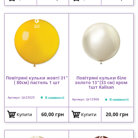
Повітряні кульки жовті 31"
Повітряні кульки біле
( 80см) пастель 1 шт
золото 13"(33 см) хром
1шт Kalisan
В наявності
Артикул: Ш-22025
В наявності
Артикул: Ш-12906
Ціна
Ціна
60,00 грн
20,00 грн
Купити
Купити