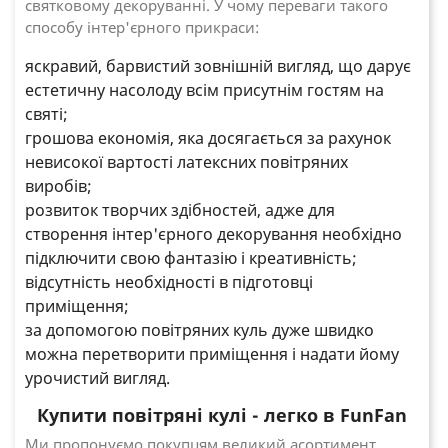
святковому декоруванні. У чому переваги такого
способу інтер'єрного прикраси:
яскравий, барвистий зовнішній вигляд, що дарує
естетичну насолоду всім присутнім гостям на
святі;
грошова економія, яка досягається за рахунок
невисокої вартості латексних повітряних
виробів;
розвиток творчих здібностей, адже для
створення інтер'єрного декорування необхідно
підключити свою фантазію і креативність;
відсутність необхідності в підготовці
приміщення;
за допомогою повітряних куль дуже швидко
можна перетворити приміщення і надати йому
урочистий вигляд.
Купити повітряні кулі - легко в FunFan
Ми пропонуємо покупцям великий асортимент