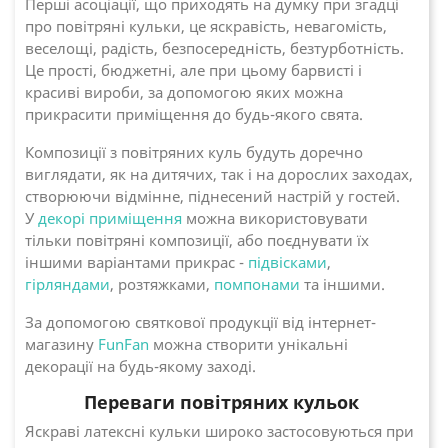
Перші асоціації, що приходять на думку при згадці
про повітряні кульки, це яскравість, невагомість,
веселощі, радість, безпосередність, безтурботність.
Це прості, бюджетні, але при цьому барвисті і
красиві вироби, за допомогою яких можна
прикрасити приміщення до будь-якого свята.
Композиції з повітряних куль будуть доречно
виглядати, як на дитячих, так і на дорослих заходах,
створюючи відмінне, піднесений настрій у гостей.
У
декорі приміщення
можна використовувати
тільки повітряні композиції, або поєднувати їх
іншими варіантами прикрас -
підвісками
,
гірляндами
, розтяжками,
помпонами
та іншими.
За допомогою святкової продукції від інтернет-
магазину
FunFan
можна створити унікальні
декорації на будь-якому заході.
Переваги повітряних кульок
Яскраві латексні кульки широко застосовуються при