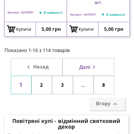
шт.
В наявності
Артикул: Ш-09981
В наявності
Артикул: Ш-09431
Ціна
Ціна
5,00 грн
5,00 грн
Купити
Купити
Показано 1-16 з 114 товарів

Назад

Далі
1
2
3
…
8
Вгору

Повітряні кулі - відмінний святковий
декор