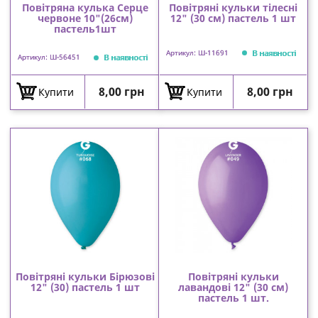
Повітряна кулька Серце
Повітряні кульки тілесні
червоне 10"(26см)
12" (30 см) пастель 1 шт
пастель1шт
В наявності
Артикул: Ш-11691
В наявності
Артикул: Ш-56451
Ціна
Ціна
8,00 грн
8,00 грн
Купити
Купити
Повітряні кульки Бірюзові
Повітряні кульки
12" (30) пастель 1 шт
лавандові 12" (30 см)
пастель 1 шт.