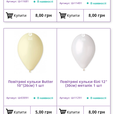
В наявності
Артикул: Ш-11681
В наявності
Артикул: Ш-11491
Ціна
Ціна
8,00 грн
8,00 грн
Купити
Купити
Повітряні кульки Butter
Повітряні кульки білі 12"
10"(26см) 1 шт
(30см) металік 1 шт
В наявності
В наявності
Артикул: Ш-03091
Артикул: Ш-11291
Ціна
Ціна
5,00 грн
8,00 грн
Купити
Купити