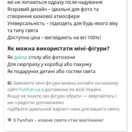
які не лопаються одразу після надування
Яскравий дизайн – ідеальні для фото та
створення казкової атмосфери
Універсальність – підходять для будь-якого віку
та типу свята
Доступна ціна – виглядають на всі 100%!
Як можна використати міні-фігури?
Як
декор
столу або фотозони
Для сюрпризу у коробці або пакунку
Як подарунок дитині або гостям свята
🛍 Замовити міні-фігури можна онлайн на нашому
сайті
FunFan.ua
з доставкою по всій Україні.
Якщо не знаєте, які фігури обрати — звертайтесь і
ми з радістю допоможемо
підібрати ідеальний варіант саме для вашого свята.
🌟 З FunFan – кожне свято стає магічним!