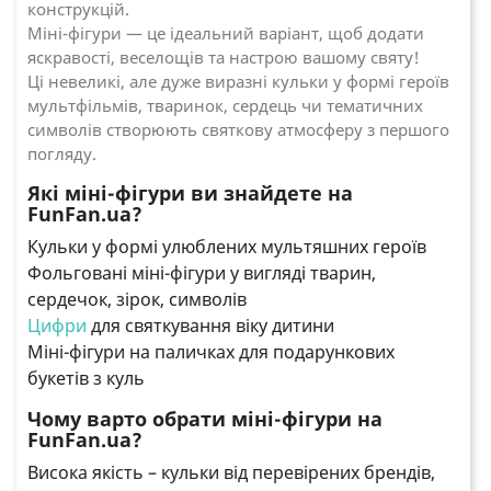
конструкцій.
Міні-фігури — це ідеальний варіант, щоб додати
яскравості, веселощів та настрою вашому святу!
Ці невеликі, але дуже виразні кульки у формі героїв
мультфільмів, тваринок, сердець чи тематичних
символів створюють святкову атмосферу з першого
погляду.
Які міні-фігури ви знайдете на
FunFan.ua?
Кульки у формі улюблених мультяшних героїв
Фольговані міні-фігури у вигляді тварин,
сердечок, зірок, символів
Цифри
для святкування віку дитини
Міні-фігури на паличках для подарункових
букетів з куль
Чому варто обрати міні-фігури на
FunFan.ua?
Висока якість – кульки від перевірених брендів,