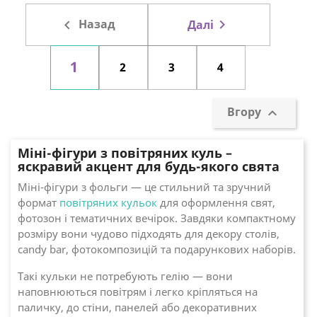

Назад

Далі
1
2
3
4
Вгору

Міні-фігури з повітряних куль –
яскравий акцент для будь-якого свята
Міні-фігури з фольги — це стильний та зручний
формат
повітряних кульок
для оформлення свят,
фотозон і тематичних вечірок. Завдяки компактному
розміру вони чудово підходять для декору столів,
candy bar, фотокомпозицій та подарункових наборів.
Такі кульки не потребують гелію — вони
наповнюються повітрям і легко кріпляться на
паличку, до стіни, панелей або декоративних