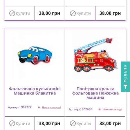
Ціна
Ціна


38,00 грн
38,00 грн
Купити
Купити
ФІЛЬТР
Фольгована кулька міні
Повітряна кулька
Машинка блакитна
фольгована Пожежна
машина
Артикул: 902722
Нема на складі
Артикул: 902696
Нема на складі
Ціна
Ціна


38,00 грн
38,00 грн
Купити
Купити