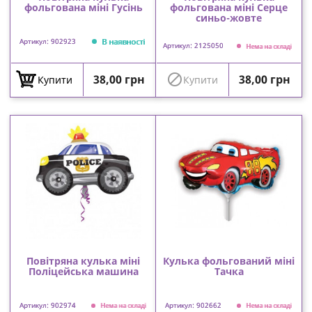
фольгована міні Гусінь
фольгована міні Серце
синьо-жовте
В наявності
Артикул: 902923
Артикул: 2125050
Нема на складі
Ціна
Ціна

38,00 грн
38,00 грн
Купити
Купити
Повітряна кулька міні
Кулька фольгований міні
Поліцейська машина
Тачка
Артикул: 902974
Артикул: 902662
Нема на складі
Нема на складі