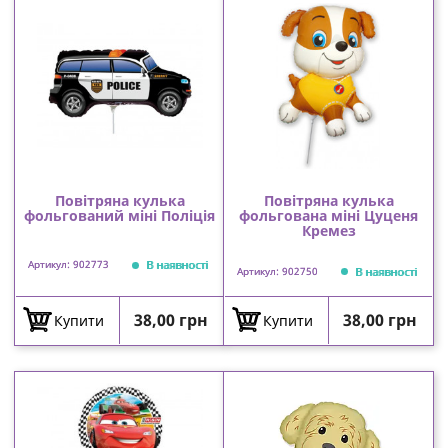
Повітряна кулька
Повітряна кулька
фольгований міні Поліція
фольгована міні Цуценя
Кремез
В наявності
Артикул: 902773
В наявності
Артикул: 902750
Ціна
Ціна
38,00 грн
38,00 грн
Купити
Купити