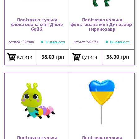
Повітряна кулька
Повітряна кулька
фольгована міні Діпло
фольгована міні Динозавр-
бейбі
Тиранозавр
В наявності
В наявності
Артикул: 902908
Артикул: 902754
Ціна
Ціна
38,00 грн
38,00 грн
Купити
Купити
Повітряна кулька
Повітряна кулька