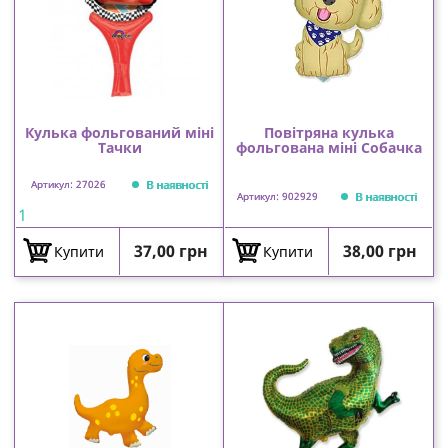
Кулька фольгований міні
Повітряна кулька
Тачки
фольгована міні Собачка
В наявності
Артикул: 27026
В наявності
Артикул: 902929
1
Ціна
Ціна
37,00 грн
38,00 грн
Купити
Купити