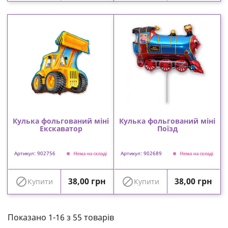
Кулька фольгований міні
Кулька фольгований міні
Екскаватор
Поїзд
Артикул: 902756
Артикул: 902689
Нема на складі
Нема на складі
Ціна
Ціна


38,00 грн
38,00 грн
Купити
Купити
Показано 1-16 з 55 товарів