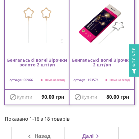
ФІЛЬТР
Бенгальські вогні Зірочки
Бенгальські вогні Зірочки
золото 2 шт/уп
2 шт/уп
Артикул: 00966
Артикул: 153576
Нема на складі
Нема на складі
Ціна
Ціна


90,00 грн
80,00 грн
Купити
Купити
Показано 1-16 з 18 товарів

Назад

Далі