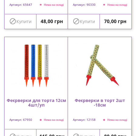
Артикул: 65647
Артикул: 90330
Нема на складі
Нема на складі
Ціна
Ціна


48,00 грн
70,00 грн
Купити
Купити
Феєрверки для торта 12см
Феєрверки в торт 2шт
4шт/уп
-18см
Артикул: 67950
Артикул: 12158
Нема на складі
Нема на складі