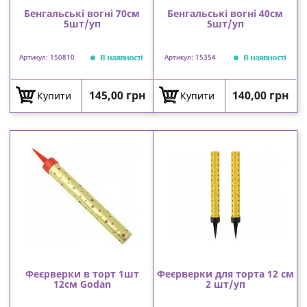
Бенгальські вогні 70см
Бенгальські вогні 40см
5шт/уп
5шт/уп
В наявності
В наявності
Артикул: 150810
Артикул: 15354
Ціна
Ціна
145,00 грн
140,00 грн
Купити
Купити
Феєрверки в торт 1шт
Феєрверки для торта 12 см
12см Godan
2 шт/уп