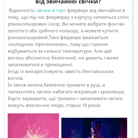
від звичайної свічки?
Відмінність
свічки в торт
феєрверк від звичайної в
тому, що під час феєрверку з корпусу сипляться сотні
різнокольорових іскор. Ви можете вибрати фонтан
золотого або срібного кольору, а можете купити
різнокольоровий.
Таке феєрверк вважається
«холодною піротехнікою», тому що горіння
відбувається за низької температури.
Але цей
вогонь абсолютно безпечний, не димить і може
запалюватися в приміщенні.
Іноді їх використовують замість бенгальських
вогнів.
Їх також можна безпечно тримати в руці, а
палахкотять свічки набагато яскравіше і красивіше.
Варто зауважити, що тримати і запалювати свічки
можуть виключно люди, старші 18 років.