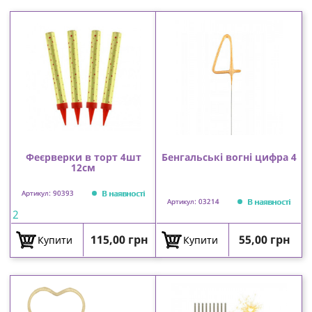
Феєрверки в торт 4шт
Бенгальські вогні цифра 4
12см
В наявності
Артикул: 90393
В наявності
Артикул: 03214
2
Ціна
Ціна
115,00 грн
55,00 грн
Купити
Купити