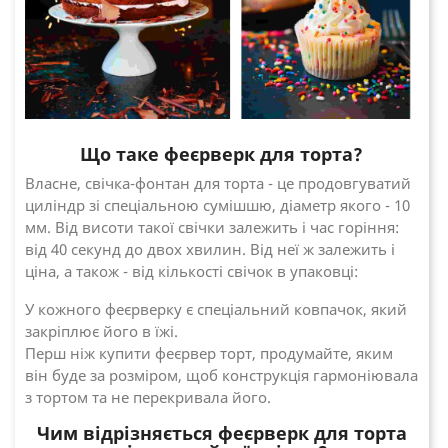
Що таке феєрверк для торта?
Власне, свічка-фонтан для торта - це продовгуватий
циліндр зі спеціальною сумішшю, діаметр якого - 10
мм. Від висоти такої свічки залежить і час горіння:
від 40 секунд до двох хвилин. Від неї ж залежить і
ціна, а також - від кількості свічок в упаковці:
У кожного феєрверку є спеціальний ковпачок, який
закріплює його в їжі.
Перш ніж купити феєрвер торт, продумайте, яким
він буде за розміром, щоб конструкція гармоніювала
з тортом та не перекривала його.
Чим відрізняється феєрверк для торта