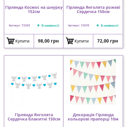
Гірлянда Космос на шнурку
Гірлянда Янголята рожеві
152см
Сердечка 150см
В наявності
В наявності
Артикул: 73269
Артикул: 15039
Ціна
Ціна
98,00 грн
72,00 грн
Купити
Купити
Гірлянда Янголята
Декорація Гірлянда
Сердечка блакитні 150см
кольорові прапорці 10м