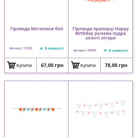
Гірлянда Метелики білі
Гірлянда прапорці Happy
Birthday рожева пудра
золоті літери
В наявності
Артикул: 13230
В наявності
Артикул: 79899
Ціна
Ціна
67,00 грн
78,00 грн
Купити
Купити