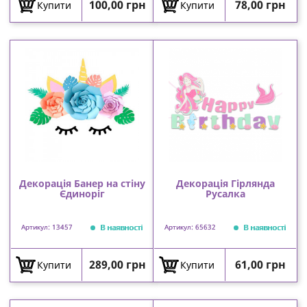
Ціна
Ціна
100,00 грн
78,00 грн
Купити
Купити
Декорація Банер на стіну
Декорація Гірлянда
Єдиноріг
Русалка
В наявності
В наявності
Артикул: 13457
Артикул: 65632
Ціна
Ціна
289,00 грн
61,00 грн
Купити
Купити