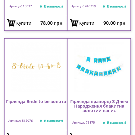
В наявності
В наявності
Артикул: 15037
Артикул: 440219
Ціна
Ціна
78,00 грн
90,00 грн
Купити
Купити
Гірлянда Bride to be золота
Гірлянда прапорці З Днем
Народження блакитна
золотий напис
В наявності
Артикул: 512076
В наявності
Артикул: 79875