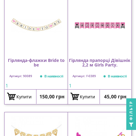
Гірлянда-флажки Bride to
Гірлянда прапорці Дівішнік
be
2,2 м Girls Party.
В наявності
В наявності
Артикул: 90089
Артикул: F-0389
1
1
Ціна
Ціна
150,00 грн
45,00 грн
Купити
Купити
ФІЛЬТР