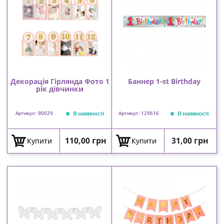
Декорація Гірлянда Фото 1
Баннер 1-st Birthday
рік дівчинки
В наявності
В наявності
Артикул: 90029
Артикул: 129616
Ціна
Ціна
110,00 грн
31,00 грн
Купити
Купити