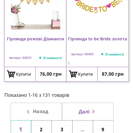
Гірлянда рожеві Діаманти
Гірлянда to be Bride золота
В наявності
Артикул: 90450
В наявності
Артикул: 60023
1
Ціна
Ціна
76,00 грн
87,00 грн
Купити
Купити
Показано 1-16 з 131 товарів

Назад

Далі
1
2
3
…
9