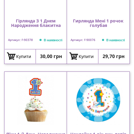
Гірлянда З 1 Днем
Гирлянда Мені 1 рочок
Народження блакитна
голубая
В наявності
В наявності
Артикул: F-90378
Артикул: F-90076
Ціна
Ціна
30,00 грн
29,70 грн
Купити
Купити