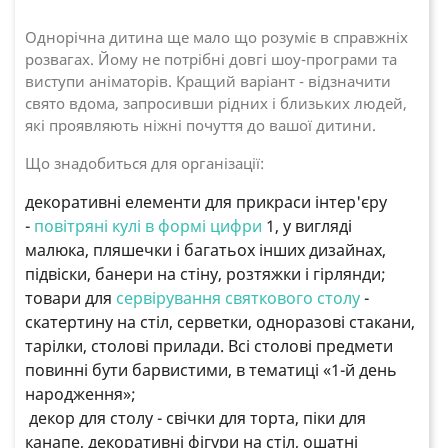
Однорічна дитина ще мало що розуміє в справжніх
розвагах. Йому не потрібні довгі шоу-програми та
виступи аніматорів. Кращий варіант - відзначити
свято вдома, запросивши рідних і близьких людей,
які проявляють ніжні почуття до вашої дитини.
Що знадобиться для організації:
декоративні елементи для прикраси інтер'єру
-
повітряні кулі в формі цифри
1, у вигляді
малюка, пляшечки і багатьох інших дизайнах,
підвіски, банери на стіну, розтяжки і гірлянди;
товари для
сервірування святкового столу
-
скатертину на стіл, серветки, одноразові стакани,
тарілки, столові прилади. Всі столові предмети
повинні бути барвистими, в тематиці «1-й день
народження»;
декор для столу - свічки для торта, піки для
канапе, декоративні фігури на стіл, ошатні