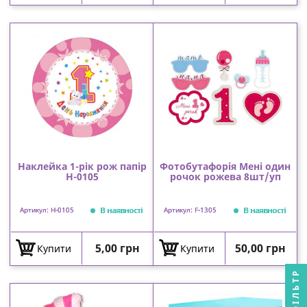
Наклейка 1-рік рож папір
Фотобутафорія Мені один
Н-0105
рочок рожева 8шт/уп
В наявності
В наявності
Артикул: Н-0105
Артикул: F-1305
Ціна
Ціна
5,00 грн
50,00 грн
Купити
Купити
ФІЛЬТР