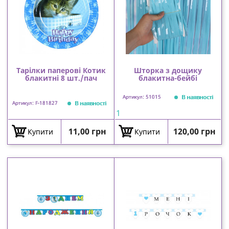
Тарілки паперові Котик
Шторка з дощику
блакитні 8 шт./пач
блакитна-бейбі
В наявності
Артикул: 51015
В наявності
Артикул: F-181827
1
Ціна
Ціна
11,00 грн
120,00 грн
Купити
Купити