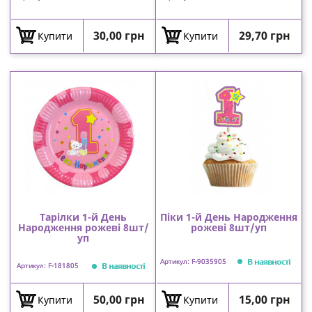
Ціна
Ціна
30,00 грн
29,70 грн
Купити
Купити
Тарілки 1-й День
Піки 1-й День Народження
Народження рожеві 8шт/
рожеві 8шт/уп
уп
В наявності
Артикул: F-9035905
В наявності
Артикул: F-181805
Ціна
Ціна
50,00 грн
15,00 грн
Купити
Купити