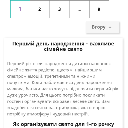
1
2
3
…
9
Вгору

Перший день народження - важливе
сімейне свято
Перший рік після народження дитини наповнює
сімейне життя радістю, щастям, найширшим
спектром емоцій, трепетними та ніжними
почуттями. Коли наближається день народження
малюка, батьки часто хочуть відзначити перший рік
дуже урочисто. Для цього потрібно покликати
гостей і організувати яскраве і веселе свято. Вам
знадобиться святкова атрибутика, яка створює
потрібну атмосферу і чудовий настрій.
Як організувати свято для 1-го рочку