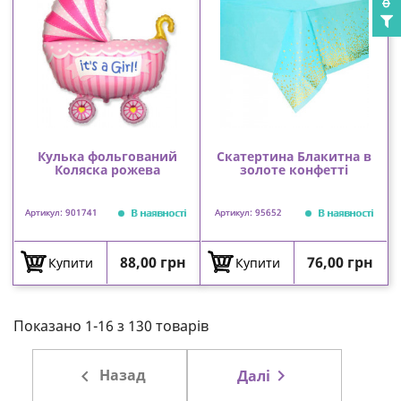
Кулька фольгований
Скатертина Блакитна в
Коляска рожева
золоте конфетті
В наявності
В наявності
Артикул: 901741
Артикул: 95652
Ціна
Ціна
88,00 грн
76,00 грн
Купити
Купити
Показано 1-16 з 130 товарів

Назад

Далі