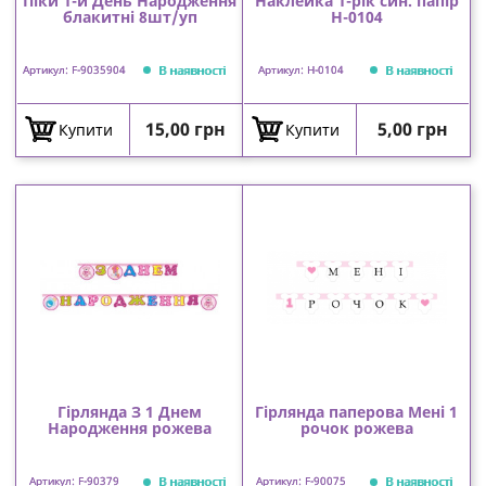
Піки 1-й День Народження
Наклейка 1-рік син. папір
блакитні 8шт/уп
Н-0104
В наявності
В наявності
Артикул: F-9035904
Артикул: Н-0104
Ціна
Ціна
15,00 грн
5,00 грн
Купити
Купити
Гірлянда З 1 Днем
Гірлянда паперова Мені 1
Народження рожева
рочок рожева
В наявності
В наявності
Артикул: F-90379
Артикул: F-90075