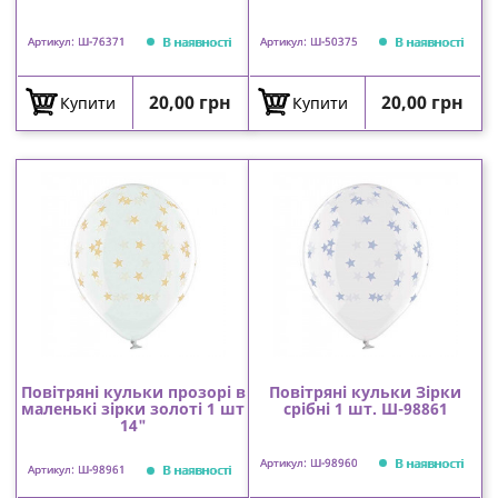
В наявності
В наявності
Артикул: Ш-76371
Артикул: Ш-50375
Ціна
Ціна
20,00 грн
20,00 грн
Купити
Купити
Повітряні кульки прозорі в
Повітряні кульки Зірки
маленькі зірки золоті 1 шт
срібні 1 шт. Ш-98861
14"
В наявності
Артикул: Ш-98960
В наявності
Артикул: Ш-98961