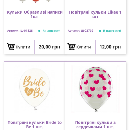
Кульки Образливі написи
Повітряні кульки Likee 1
1шт
шт
В наявності
В наявності
Артикул: Ш-01828
Артикул: Ш-02702
Ціна
Ціна
20,00 грн
12,00 грн
Купити
Купити
Повітряні кульки Bride to
Повітряні кульки з
Be 1 шт.
сердечками 1 шт.