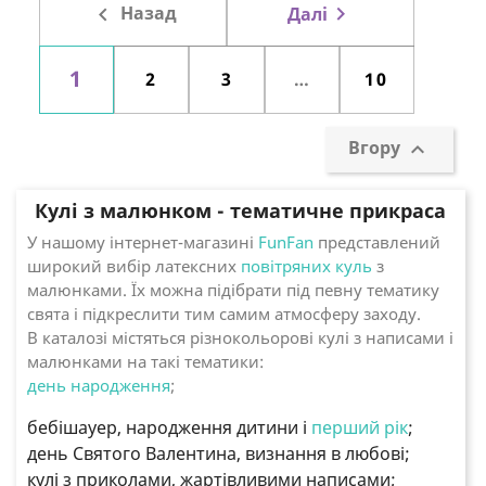

Назад

Далі
1
2
3
…
10
Вгору

Кулі з малюнком - тематичне прикраса
У нашому інтернет-магазині
FunFan
представлений
широкий вибір латексних
повітряних куль
з
малюнками. Їх можна підібрати під певну тематику
свята і підкреслити тим самим атмосферу заходу.
В каталозі містяться різнокольорові кулі з написами і
малюнками на такі тематики:
день народження
;
бебішауер, народження дитини і
перший рік
;
день Святого Валентина, визнання в любові;
кулі з приколами, жартівливими написами;