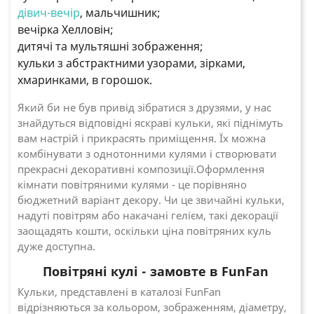
дівич-вечір
, мальчишник;
вечірка Хелловін;
дитячі та мультяшні зображення;
кульки з абстрактними узорами, зірками,
хмаринками, в горошок.
Який би не був привід зібратися з друзями, у нас
знайдуться відповідні яскраві кульки, які піднімуть
вам настрій і прикрасять приміщення. Їх можна
комбінувати з однотонними кулями і створювати
прекрасні декоративні композиції.Оформлення
кімнати повітряними кулями - це порівняно
бюджетний варіант декору. Чи це звичайні кульки,
надуті повітрям або накачані гелієм, такі декорації
заощадять кошти, оскільки ціна повітряних куль
дуже доступна.
Повітряні кулі - замовте в FunFan
Кульки, представлені в каталозі FunFan
відрізняються за кольором, зображенням, діаметру,