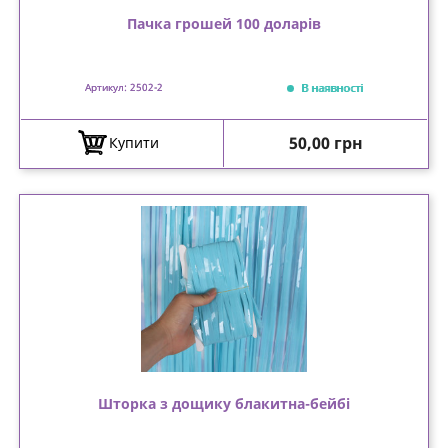
Пачка грошей 100 доларів
В наявності
Артикул: 2502-2
Ціна
50,00 грн
Купити
Шторка з дощику блакитна-бейбі