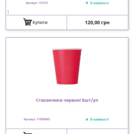
В наявності
Артикул: 51015
1
Ціна
120,00 грн
Купити
Стаканчики червоні 8шт/уп
В наявності
Артикул: F-080845