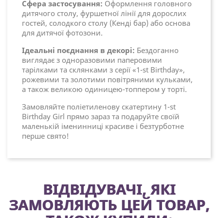
Сфера застосування:
Оформлення головного
дитячого столу, фуршетної лінії для дорослих
гостей, солодкого столу (Кенді бар) або основа
для дитячої фотозони.
Ідеальні поєднання в декорі:
Бездоганно
виглядає з одноразовими паперовими
тарілками та склянками з серії «1-st Birthday»,
рожевими та золотими повітряними кульками,
а також великою одиницею-топпером у торті.
Замовляйте поліетиленову скатертину 1-st
Birthday Girl прямо зараз та подаруйте своїй
маленькій іменинниці красиве і безтурботне
перше свято!
ВІДВІДУВАЧІ, ЯКІ
ЗАМОВЛЯЮТЬ ЦЕЙ ТОВАР,