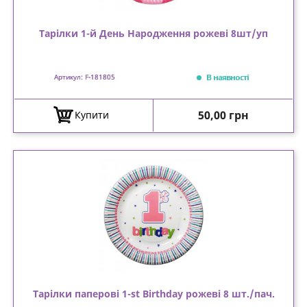
Тарілки 1-й День Народження рожеві 8шт/уп
В наявності
Артикул: F-181805
Ціна
50,00 грн
Купити
Тарілки паперові 1-st Birthday рожеві 8 шт./пач.