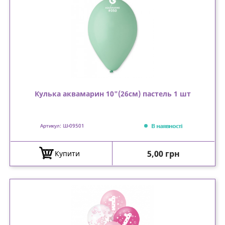
Кулька аквамарин 10"(26см) пастель 1 шт
В наявності
Артикул: Ш-09501
Ціна
5,00 грн
Купити