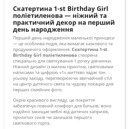
Скатертина 1-st Birthday Girl
поліетиленова — ніжний та
практичний декор на перший
день народження
Перший день народження маленької принцеси
— це особлива подія, яка вимагає казкового та
продуманого оформлення.
Скатертина 1-st
Birthday Girl поліетиленова
створена
спеціально для святкування 1 рочку дівчинки.
Ніжний дизайн із милим принтом, святковими
написами та цифрою «1» миттєво задає тон
усьому заходу, перетворюючи звичайний стіл
на центр дитячого свята та чудову локацію для
перших сімейних фото.
Окрім красивого вигляду, це покриття
забезпечує повний комфорт для батьків: воно
надійно захищає меблі від дитячих капризів,
пролитих соків чи залишків першого
святкового торта.