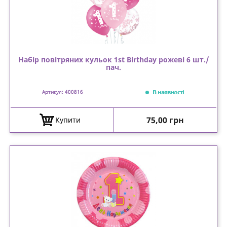
Набір повітряних кульок 1st Birthday рожеві 6 шт./
пач.
В наявності
Артикул: 400816
Ціна
75,00 грн
Купити