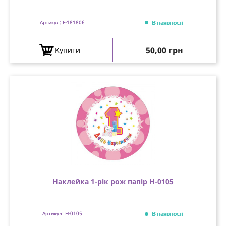
В наявності
Артикул: F-181806
Ціна
50,00 грн
Купити
Наклейка 1-рік рож папір Н-0105
В наявності
Артикул: Н-0105