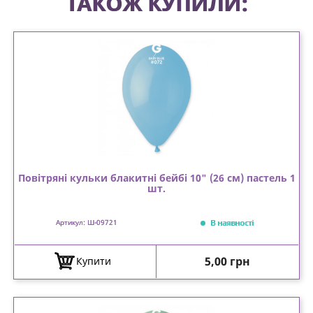
ТАКОЖ КУПИЛИ:
Повітряні кульки блакитні бейбі 10" (26 см) пастель 1
шт.
В наявності
Артикул: Ш-09721
Ціна
5,00 грн
Купити