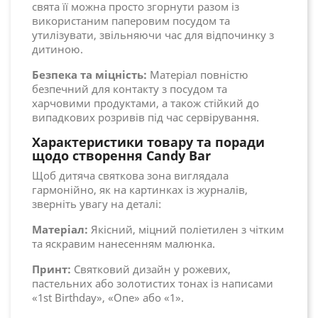
свята її можна просто згорнути разом із
використаним паперовим посудом та
утилізувати, звільняючи час для відпочинку з
дитиною.
Безпека та міцність:
Матеріал повністю
безпечний для контакту з посудом та
харчовими продуктами, а також стійкий до
випадкових розривів під час сервірування.
Характеристики товару та поради
щодо створення Candy Bar
Щоб дитяча святкова зона виглядала
гармонійно, як на картинках із журналів,
зверніть увагу на деталі:
Матеріал:
Якісний, міцний поліетилен з чітким
та яскравим нанесенням малюнка.
Принт:
Святковий дизайн у рожевих,
пастельних або золотистих тонах із написами
«1st Birthday», «One» або «1».