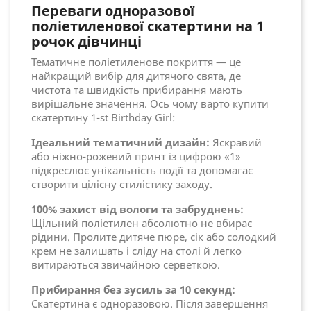
Переваги одноразової
поліетиленової скатертини на 1
рочок дівчинці
Тематичне поліетиленове покриття — це
найкращий вибір для дитячого свята, де
чистота та швидкість прибирання мають
вирішальне значення. Ось чому варто купити
скатертину 1-st Birthday Girl:
Ідеальний тематичний дизайн:
Яскравий
або ніжно-рожевий принт із цифрою «1»
підкреслює унікальність події та допомагає
створити цілісну стилістику заходу.
100% захист від вологи та забруднень:
Щільний поліетилен абсолютно не вбирає
рідини. Пролите дитяче пюре, сік або солодкий
крем не залишать і сліду на столі й легко
витираються звичайною серветкою.
Прибирання без зусиль за 10 секунд:
Скатертина є одноразовою. Після завершення