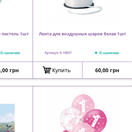
 пастель 1шт
Лента для воздушных шаров белая 1шт
В наличии
В наличии
Артикул: R-10037
Цена
Цена
5,00 грн
Купить
60,00 грн