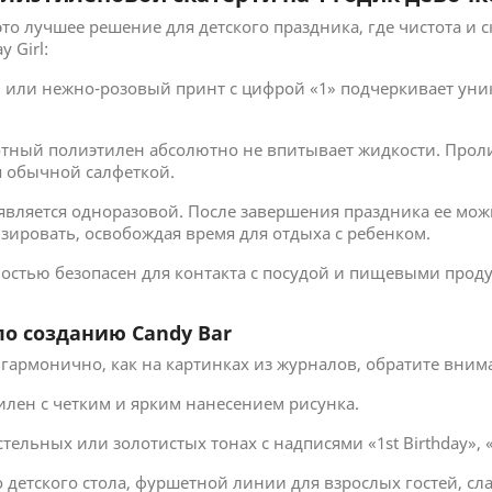
то лучшее решение для детского праздника, где чистота и
y Girl:
или нежно-розовый принт с цифрой «1» подчеркивает уник
тный полиэтилен абсолютно не впитывает жидкости. Пролит
ся обычной салфеткой.
является одноразовой. После завершения праздника ее можн
ировать, освобождая время для отдыха с ребенком.
стью безопасен для контакта с посудой и пищевыми проду
по созданию Candy Bar
гармонично, как на картинках из журналов, обратите вним
лен с четким и ярким нанесением рисунка.
ельных или золотистых тонах с надписями «1st Birthday», 
етского стола, фуршетной линии для взрослых гостей, слад