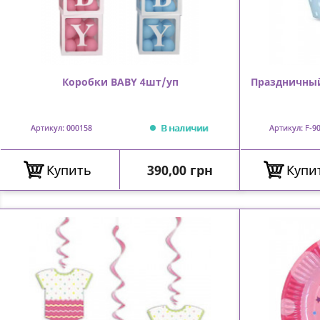
Коробки BABY 4шт/уп
Праздничный
В наличии
Артикул: 000158
Артикул: F-9
Цена
Купить
390,00 грн
Купи