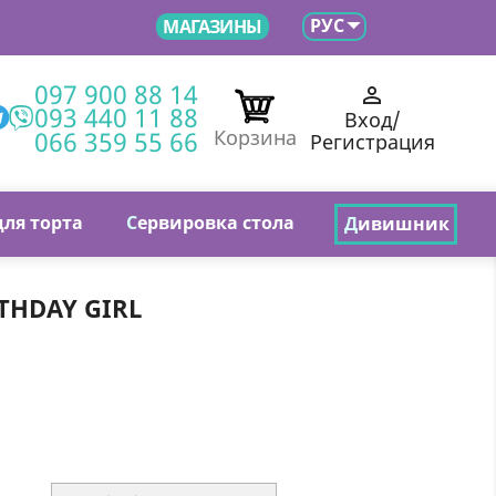

РУС
МАГАЗИНЫ
097 900 88 14

093 440 11 88
Вход/
066 359 55 66
Корзина
Регистрация
для торта
С
ервировка стола
Д
ивишник
RTHDAY GIRL