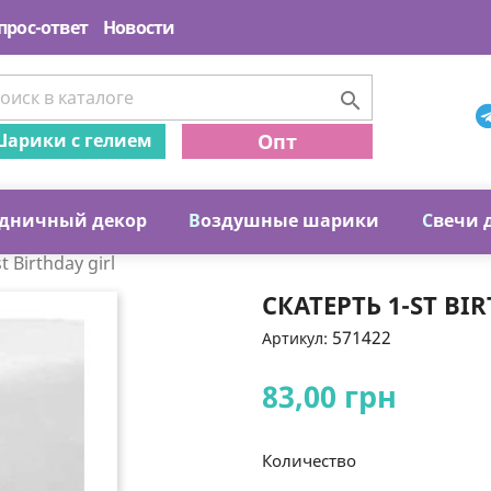
прос-ответ
Новости

арики с гелием
Опт
дничный декор
В
оздушные шарики
С
вечи 
t Birthday girl
СКАТЕРТЬ 1-ST BI
571422
Артикул:
83,00 грн
Количество