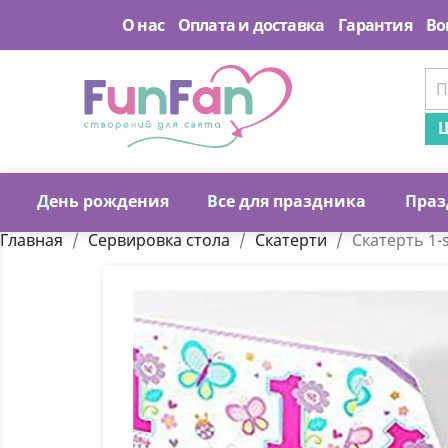
О нас
Оплата и доставка
Гарантия
Во
Ш
Д
ень рождения
В
се для праздника
П
раз
Главная
Сервировка стола
Скатерти
Скатерть 1-s