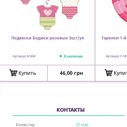
Подвески Бодики розовые 3шт/уп
Тарелки 1-
В наличии
Артикул: 61692
Артикул: F-18
Цена
Купить
46,00 грн
Купи
КОНТАКТЫ
О нас
Киевстар