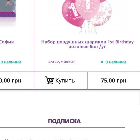
 София
Набор воздушных шариков 1st Birthday
розовые 6шт/уп
В наличии
В наличии
Артикул: 400816
ена
Цена
0,00 грн
Купить
75,00 грн
ПОДПИСКА