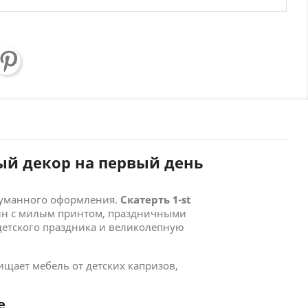
ный декор на первый день
думанного оформления.
Скатерть 1-st
айн с милым принтом, праздничными
детского праздника и великолепную
щает мебель от детских капризов,
е