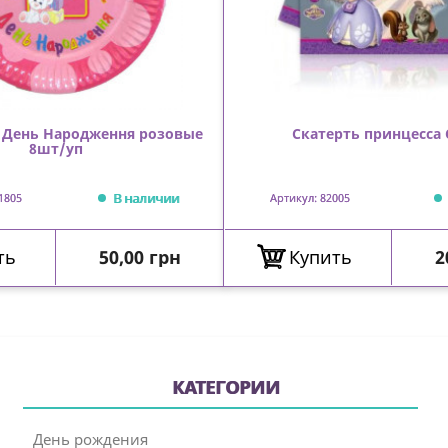
й День Народження розовые
Скатерть принцесса
8шт/уп
В наличии
1805
Артикул: 82005
Цена
Ц
ть
50,00 грн
Купить
2
КАТЕГОРИИ
День рождения