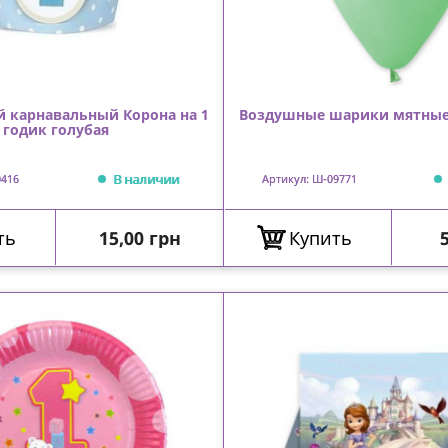
 карнавальный Корона на 1
Воздушные шарики мятные
годик голубая
В наличии
0416
Артикул: Ш-09771
Цена
ть
15,00 грн
Купить