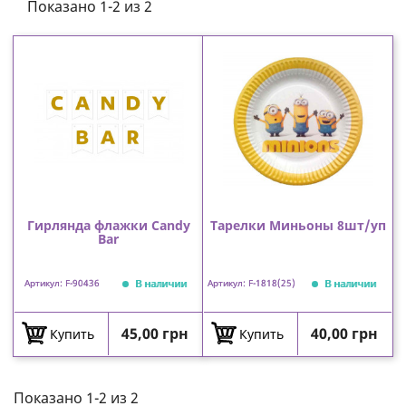
Показано 1-2 из 2
Гирлянда флажки Candy
Тарелки Миньоны 8шт/уп
Bar
В наличии
В наличии
Артикул: F-90436
Артикул: F-1818(25)
Цена
Цена
45,00 грн
40,00 грн
Купить
Купить
Показано 1-2 из 2