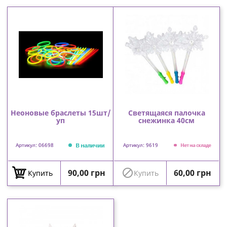
Неоновые браслеты 15шт/
Светящаяся палочка
уп
снежинка 40см
В наличии
Артикул: 06698
Артикул: 9619
Нет на складе
Цена
Цена

90,00 грн
60,00 грн
Купить
Купить