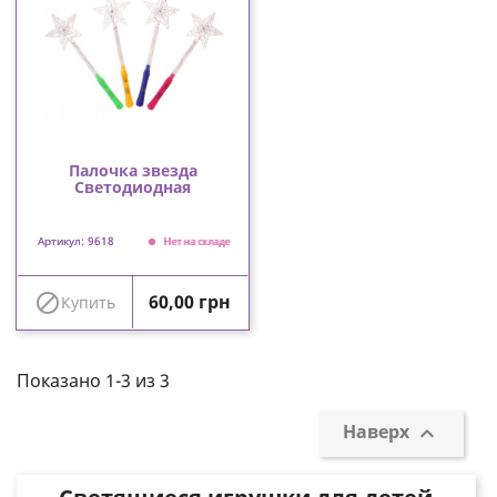
Палочка звезда
Светодиодная
Артикул: 9618
Нет на складе
Цена

60,00 грн
Купить
Показано 1-3 из 3
Наверх
