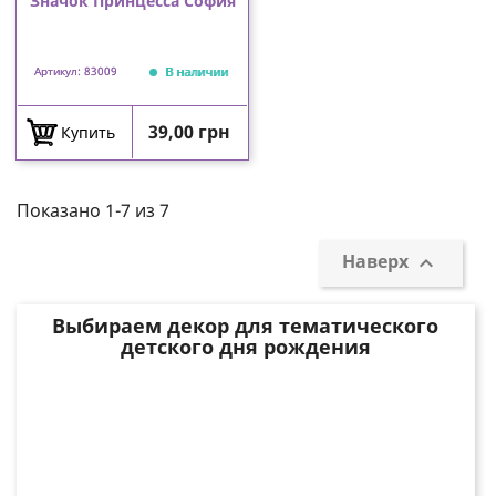
Значок Принцесса София
В наличии
Артикул: 83009
Цена
39,00 грн
Купить
Показано 1-7 из 7
Наверх

Выбираем декор для тематического
детского дня рождения