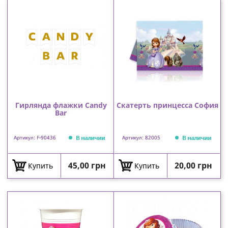
Гирлянда флажки Candy
Скатерть принцесса София
Bar
В наличии
В наличии
Артикул: F-90436
Артикул: 82005
Цена
Цена
45,00 грн
20,00 грн
Купить
Купить