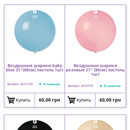
Воздушные шарики baby
Воздушные шарики
blue 31"(80см) пастель 1шт
розовые 31" (80см) пастель
1шт
В наличии
Артикул: Ш-22720
В наличии
Артикул: Ш-22575
Цена
Цена
60,00 грн
60,00 грн
Купить
Купить