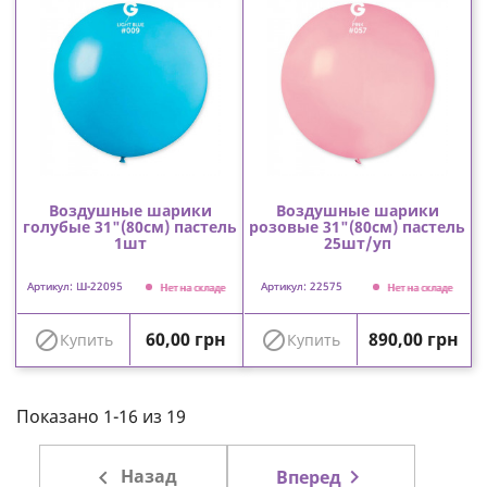
Воздушные шарики
Воздушные шарики
голубые 31"(80см) пастель
розовые 31"(80см) пастель
1шт
25шт/уп
Артикул: Ш-22095
Артикул: 22575
Нет на складе
Нет на складе
Цена
Цена


60,00 грн
890,00 грн
Купить
Купить
Показано 1-16 из 19

Назад

Вперед