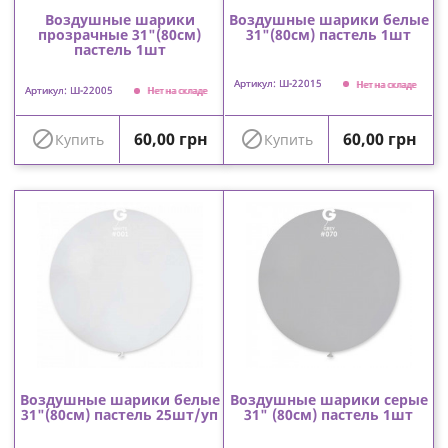
Воздушные шарики
Воздушные шарики белые
прозрачные 31"(80см)
31"(80см) пастель 1шт
пастель 1шт
Артикул: Ш-22015
Нет на складе
Артикул: Ш-22005
Нет на складе
Цена
Цена


60,00 грн
60,00 грн
Купить
Купить
Воздушные шарики белые
Воздушные шарики серые
31"(80см) пастель 25шт/уп
31" (80см) пастель 1шт