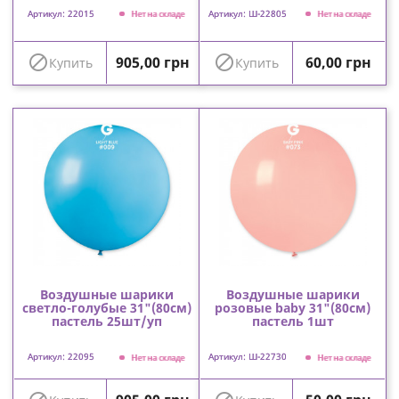
Артикул: 22015
Артикул: Ш-22805
Нет на складе
Нет на складе
Цена
Цена


905,00 грн
60,00 грн
Купить
Купить
Воздушные шарики
Воздушные шарики
светло-голубые 31"(80см)
розовые baby 31"(80см)
пастель 25шт/уп
пастель 1шт
Артикул: 22095
Артикул: Ш-22730
Нет на складе
Нет на складе