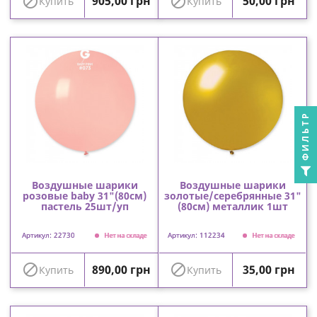
Цена
Цена


905,00 грн
50,00 грн
Купить
Купить
ФИЛЬТР
Воздушные шарики
Воздушные шарики
розовые baby 31"(80см)
золотые/серебрянные 31"
пастель 25шт/уп
(80см) металлик 1шт
Артикул: 22730
Артикул: 112234
Нет на складе
Нет на складе
Цена
Цена


890,00 грн
35,00 грн
Купить
Купить