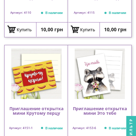
В наличии
В наличии
Артикул: 4110
Артикул: 4115
Цена
Цена
10,00 грн
10,00 грн
Купить
Купить
Приглашение открытка
Приглашение открытка
мини Крутому перцу
мини Это тебе
ФИЛЬТР
В наличии
В наличии
Артикул: 4151-1
Артикул: 4153-6