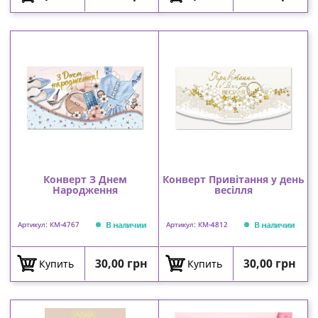
Конверт З Днем
Конверт Привітання у день
Народження
весілля
В наличии
В наличии
Артикул: КМ-4767
Артикул: КМ-4812
Цена
Цена
30,00 грн
30,00 грн
Купить
Купить