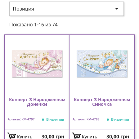

Позиция
Показано 1-16 из 74
Конверт З Народженням
Конверт З Народженням
Донечки
Синочка
В наличии
В наличии
Артикул: КМ-4797
Артикул: КМ-4798
Цена
Цена
30,00 грн
30,00 грн
Купить
Купить