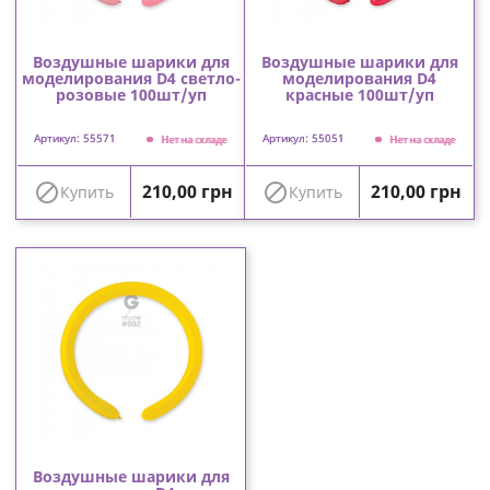
Воздушные шарики для
Воздушные шарики для
моделирования D4 светло-
моделирования D4
розовые 100шт/уп
красные 100шт/уп
Артикул: 55571
Артикул: 55051
Нет на складе
Нет на складе
Цена
Цена


210,00 грн
210,00 грн
Купить
Купить
Воздушные шарики для