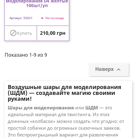
моделирования D4 желтые
100шт/уп
Артикул: 55021
Нет на складе
Цена

210,00 грн
Купить
Показано 1-9 из 9
Наверх

Воздушные шары для моделирования
(ШДМ) — создавайте магию своими
руками!
Шары для моделирования
или
ШДМ
— это
идеальный материал для твистинга. Из этих
длинных «колбасок» можно создать что угодно: от
простой собачки до огромных сказочных замков.
Это беспроигрышный вариант для развлечения