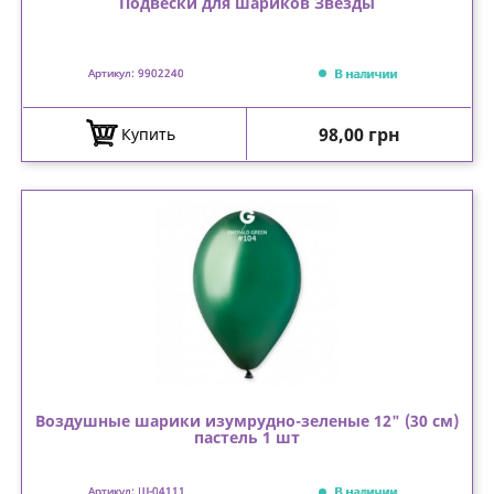
Подвески для шариков Звезды
В наличии
Артикул: 9902240
Цена
98,00 грн
Купить
Воздушные шарики изумрудно-зеленые 12" (30 см)
пастель 1 шт
В наличии
Артикул: Ш-04111