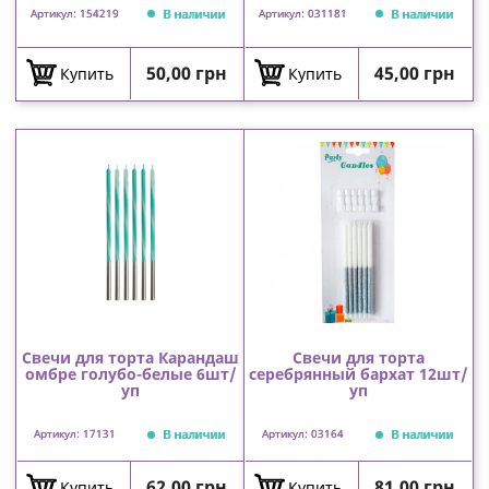
В наличии
В наличии
Артикул: 154219
Артикул: 031181
Цена
Цена
50,00 грн
45,00 грн
Купить
Купить
Свечи для торта Карандаш
Свечи для торта
омбре голубо-белые 6шт/
серебрянный бархат 12шт/
уп
уп
В наличии
В наличии
Артикул: 17131
Артикул: 03164
Цена
Цена
62,00 грн
81,00 грн
Купить
Купить