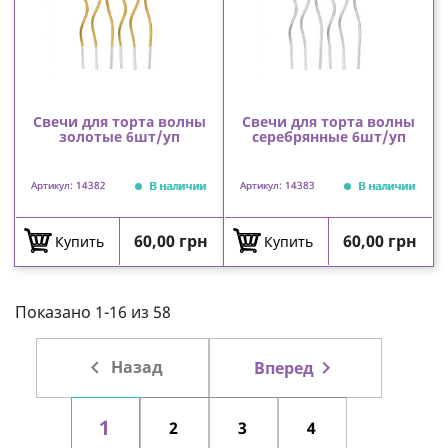
Свечи для торта волны
Свечи для торта волны
золотые 6шт/уп
серебрянные 6шт/уп
В наличии
В наличии
Артикул: 14382
Артикул: 14383
Цена
Цена
60,00 грн
60,00 грн
Купить
Купить
Показано 1-16 из 58

Назад

Вперед
1
2
3
4