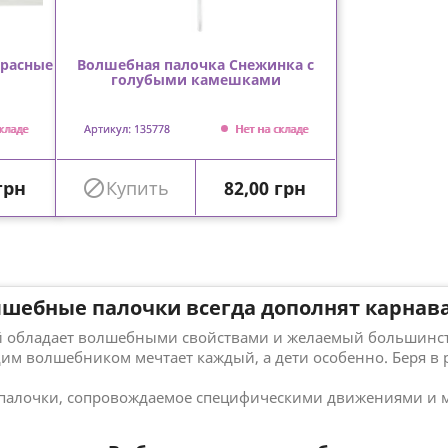
красные
Волшебная палочка Снежинка с
голубыми камешками
кладе
Артикул: 135778
Нет на складе
Цена
грн

Купить
82,00 грн
шебные палочки всегда дополнят карнав
й обладает волшебными свойствами и желаемый большинст
им волшебником мечтает каждый, а дети особенно. Беря в 
алочки, сопровождаемое специфическими движениями и м