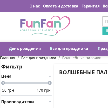
О нас
Оплата и доставка
Гарантия
Во
Ш
Д
ень рождения
В
се для праздника
П
раз
Главная
Все для праздника
Волшебные палочки
Фильтр
ВОЛШЕБНЫЕ ПА
Цена
50
грн
170
грн
Производители