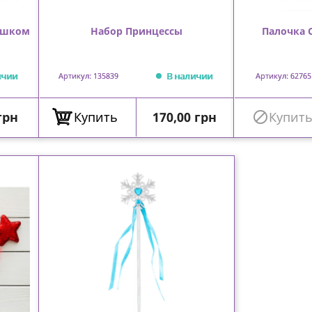
мушком
Набор Принцессы
Палочка 
ичии
В наличии
Артикул: 135839
Артикул: 62765
Цена
грн
Купить
170,00 грн

Купит