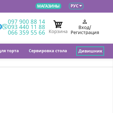

РУС
МАГАЗИНЫ
097 900 88 14

093 440 11 88
Вход/
066 359 55 66
Корзина
Регистрация
для торта
С
ервировка стола
Д
ивишник