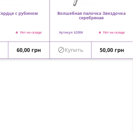
Сердце с рубином
Волшебная палочка Звездочка
серебряная
Нет на складе
Артикул: 62004
Нет на складе
Цена
Цена
ь
60,00 грн

Купить
50,00 грн