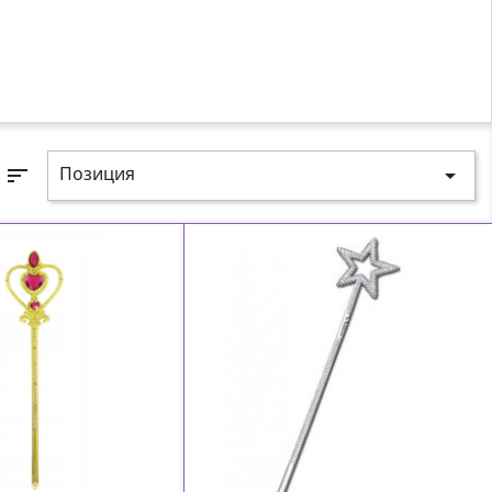
Позиция
sort
