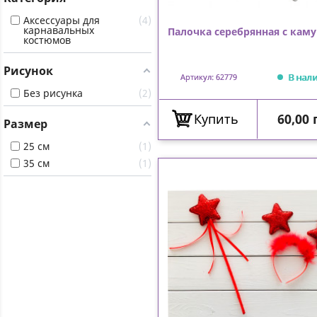
Аксессуары для
4
карнавальных
Палочка серебрянная с ка
костюмов
Рисунок
В нал
Артикул: 62779
Без рисунка
2
Цена
Купить
60,00 
Размер
25 см
1
35 см
1