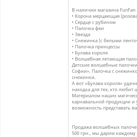
В наличии магазина FunFan 
• Корона мерцающая (розова
• Сердце с рубином
• Палочка феи
• Звезда
• Снежинка (с белыми ленто
• Палочка принцессы
• Булава короля
• Волшебная летающая пало
Детские волшебные палочки
Софии». Палочка с снежинко
снежинки.
А вот «Булава короля» удач
находка для тех, кто любит
Материалом наших магически
карнавальной продукции и у
возможность представать в
Продажа волшебных палочек в
500 грн., мы дарим каждому