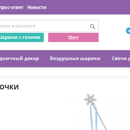
прос-ответ
Новости

арики с гелием
Опт
дничный декор
В
оздушные шарики
С
вечи 
ЛОЧКИ