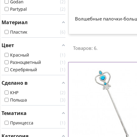
Godan
2
Partypal
2
Волшебные палочки-больш
Материал
Пластик
6
Цвет
Товаров: 6.
Красный
1
Разноцветный
1
Серебряный
1
Сделано в
КНР
2
Польша
3
Тематика
Принцесса
1
Категория