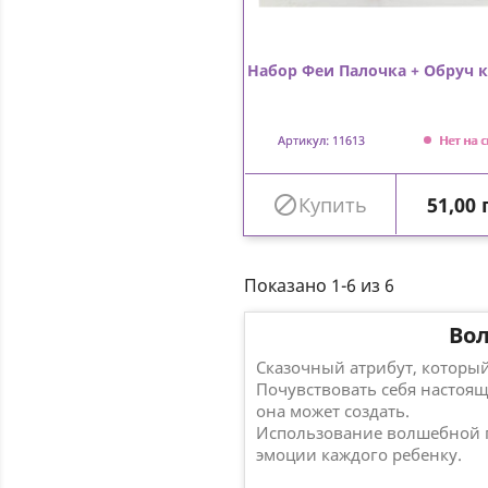
Набор Феи Палочка + Обруч 
Артикул: 11613
Нет на с
Цена

Купить
51,00 
Показано 1-6 из 6
Вол
Сказочный атрибут, которы
Почувствовать себя настоящ
она может создать.
Использование волшебной п
эмоции каждого ребенку.