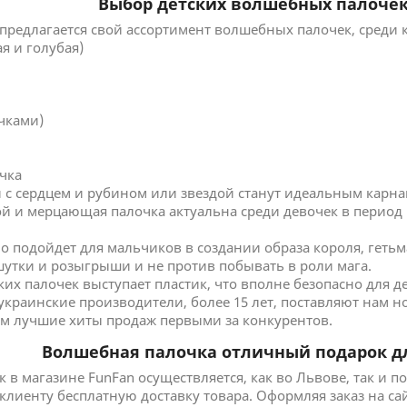
Выбор детских волшебных палочек
предлагается свой ассортимент волшебных палочек, среди 
я и голубая)
чками)
чка
 с сердцем и рубином или звездой станут идеальным карн
й и мерцающая палочка актуальна среди девочек в период 
но подойдет для мальчиков в создании образа короля, гет
 шутки и розыгрыши и не против побывать в роли мага.
х палочек выступает пластик, что вполне безопасно для 
краинские производители, более 15 лет, поставляют нам н
ам лучшие хиты продаж первыми за конкурентов.
Волшебная палочка отличный подарок д
 магазине FunFan осуществляется, как во Львове, так и по
 клиенту бесплатную доставку товара. Оформляя заказ на са