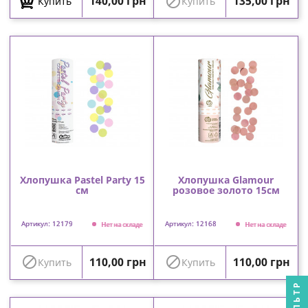
Цена
Цена

140,00 грн
135,00 грн
Купить
Купить
Хлопушка Pastel Party 15
Хлопушка Glamour
см
розовое золото 15см
Артикул: 12179
Артикул: 12168
Нет на складе
Нет на складе
Цена
Цена


110,00 грн
110,00 грн
Купить
Купить
ФИЛЬТР