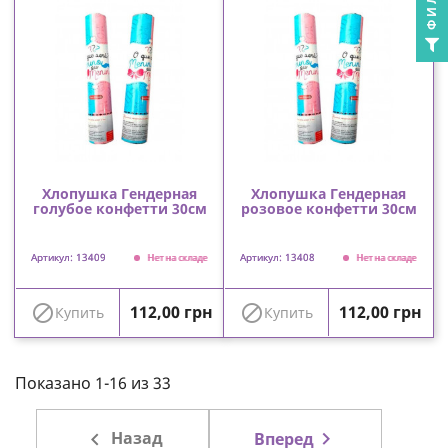
Хлопушка Гендерная
Хлопушка Гендерная
голубое конфетти 30см
розовое конфетти 30см
Артикул: 13409
Артикул: 13408
Нет на складе
Нет на складе
Цена
Цена


112,00 грн
112,00 грн
Купить
Купить
Показано 1-16 из 33

Назад

Вперед