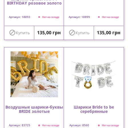
BIRTHDAY розовое золото
Артикул: 18893
Артикул: 18899
Нет на складе
Нет на складе
Цена
Цена


135,00 грн
135,00 грн
Купить
Купить
Воздушные шарики-буквы
Шарики Bride to be
BRIDE золотые
серебрянные
Артикул: 83725
Артикул: 8560
Нет на складе
Нет на складе