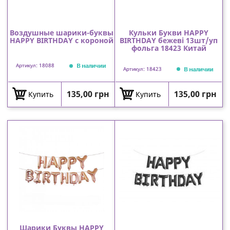
Воздушные шарики-буквы
Кульки Букви HAPPY
HAPPY BIRTHDAY с короной
BIRTHDAY бежеві 13шт/уп
фольга 18423 Китай
В наличии
Артикул: 18088
В наличии
Артикул: 18423
Цена
Цена
135,00 грн
135,00 грн
Купить
Купить
Шарики Буквы HAPPY