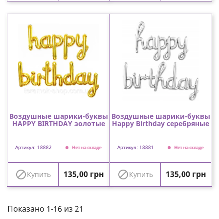
Воздушные шарики-буквы
Воздушные шарики-буквы
HAPPY BIRTHDAY золотые
Happy Birthday серебряные
Артикул: 18882
Артикул: 18881
Нет на складе
Нет на складе
Цена
Цена


135,00 грн
135,00 грн
Купить
Купить
Показано 1-16 из 21