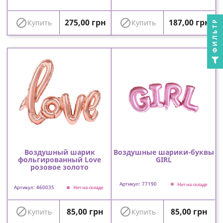
Цена
Цена


275,00 грн
187,00 грн
ФИЛЬТР
Купить
Купить
Воздушный шарик
Воздушные шарики-буквы
фольгированный Love
GIRL
розовое золото
Артикул: 77190
Нет на складе
Артикул: 460035
Нет на складе
Цена
Цена


85,00 грн
85,00 грн
Купить
Купить