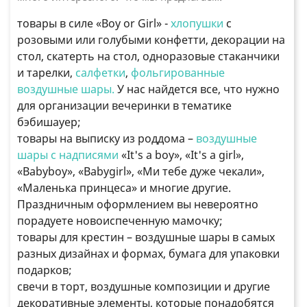
товары в силе «Boy or Girl» -
хлопушки
с
розовыми или голубыми конфетти, декорации на
стол, скатерть на стол, одноразовые стаканчики
и тарелки,
салфетки
,
фольгированные
воздушные шары.
У нас найдется все, что нужно
для организации вечеринки в тематике
бэбишауер;
товары на выписку из роддома –
воздушные
шары с надписями
«It's a boy», «It's a girl»,
«Babyboy», «Babygirl», «Ми тебе дуже чекали»,
«Маленька принцеса» и многие другие.
Праздничным оформлением вы невероятно
порадуете новоиспеченную мамочку;
товары для крестин – воздушные шары в самых
разных дизайнах и формах, бумага для упаковки
подарков;
свечи в торт, воздушные композиции и другие
декоративные элементы, которые понадобятся