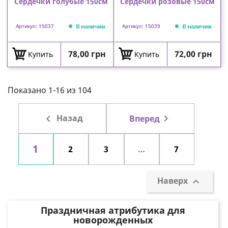
Сердечки голубые 150см
Сердечки розовые 150см
В наличии
В наличии
Артикул: 15037
Артикул: 15039
Цена
Цена
78,00 грн
72,00 грн
Купить
Купить
Показано 1-16 из 104

Назад

Вперед
1
2
3
…
7
Наверх

Праздничная атрибутика для
новорожденных