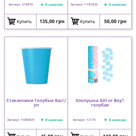
В наличии
В наличии
Артикул: 510876
Артикул: F-181820
Цена
Цена
135,00 грн
50,00 грн
Купить
Купить
Стаканчики Голубые 8шт/
Хлопушка Girl or Boy?
уп
голубая
В наличии
В наличии
Артикул: F-080820
Артикул: 12176