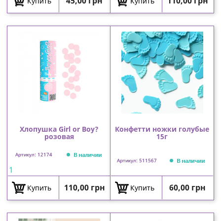
Цена
Цена
45,00 грн
110,00 грн
Купить
Купить
Хлопушка Girl or Boy?
Конфетти ножки голубые
розовая
15г
В наличии
Артикул: 12174
В наличии
Артикул: 511567
1
Цена
Цена
110,00 грн
60,00 грн
Купить
Купить