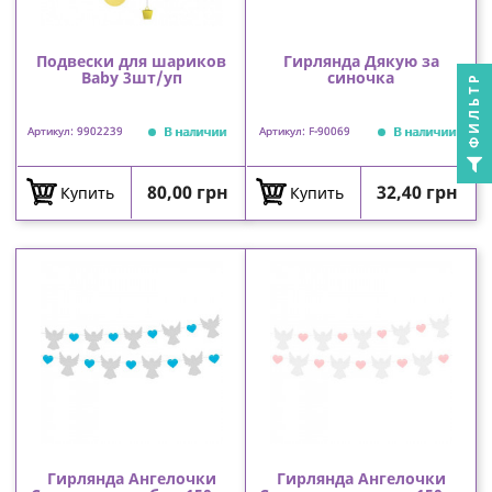
Подвески для шариков
Гирлянда Дякую за
Baby 3шт/уп
синочка
ФИЛЬТР
В наличии
В наличии
Артикул: 9902239
Артикул: F-90069
Цена
Цена
80,00 грн
32,40 грн
Купить
Купить
Гирлянда Ангелочки
Гирлянда Ангелочки