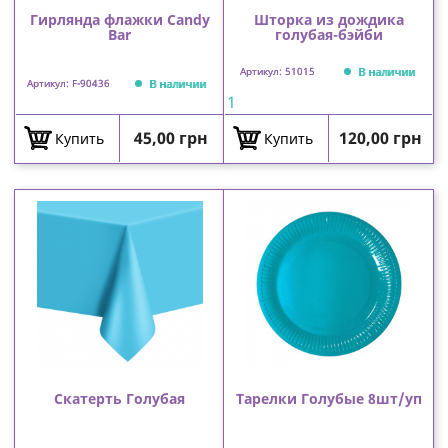
Гирлянда флажки Candy
Шторка из дождика
Bar
голубая-бэйби
В наличии
Артикул: 51015
В наличии
Артикул: F-90436
1
Цена
Цена
45,00 грн
120,00 грн
Купить
Купить
Скатерть Голубая
Тарелки Голубые 8шт/уп