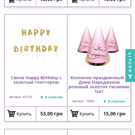
ФИЛЬТР
Свечи Happy Birthday с
Колпачок праздничный З
золотым глиттером
Днем Народження
розовый золотое тиснение
1шт
В наличии
Артикул: 03120
В наличии
Артикул: 10062
Цена
Цена
53,00 грн
15,00 грн
Купить
Купить