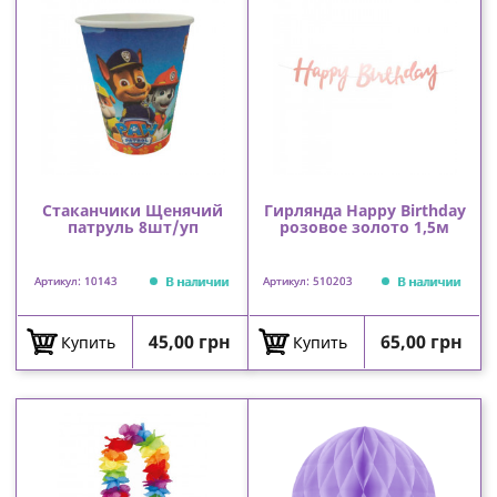
Стаканчики Щенячий
Гирлянда Happy Birthday
патруль 8шт/уп
розовое золото 1,5м
В наличии
В наличии
Артикул: 10143
Артикул: 510203
Цена
Цена
45,00 грн
65,00 грн
Купить
Купить