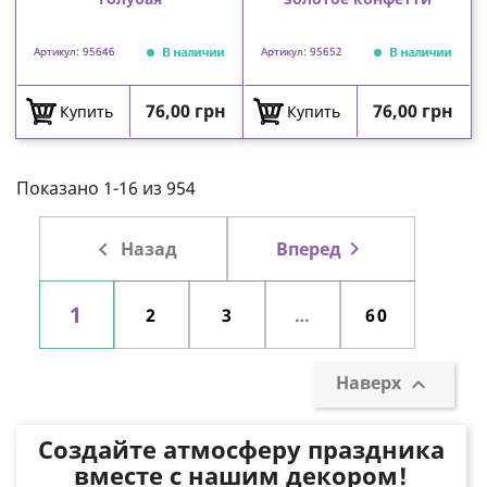
В наличии
В наличии
Артикул: 95646
Артикул: 95652
Цена
Цена
76,00 грн
76,00 грн
Купить
Купить
Показано 1-16 из 954

Назад

Вперед
1
2
3
…
60
Наверх

Создайте атмосферу праздника
вместе с нашим декором!