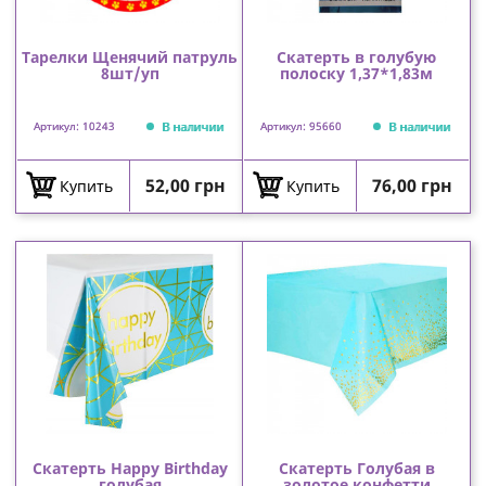
Тарелки Щенячий патруль
Скатерть в голубую
8шт/уп
полоску 1,37*1,83м
В наличии
В наличии
Артикул: 10243
Артикул: 95660
Цена
Цена
52,00 грн
76,00 грн
Купить
Купить
Скатерть Happy Birthday
Скатерть Голубая в
голубая
золотое конфетти