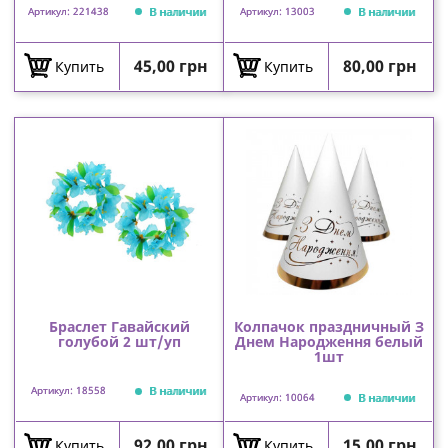
В наличии
В наличии
Артикул: 221438
Артикул: 13003
Цена
Цена
45,00 грн
80,00 грн
Купить
Купить
Браслет Гавайский
Колпачок праздничный З
голубой 2 шт/уп
Днем Народження белый
1шт
В наличии
Артикул: 18558
В наличии
Артикул: 10064
Цена
Цена
92,00 грн
15,00 грн
Купить
Купить