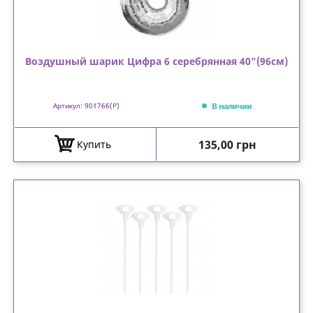
Воздушный шарик Цифра 6 серебрянная 40"(96см)
В наличии
Артикул: 901766(P)
Цена
135,00 грн
Купить