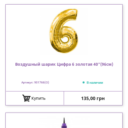
Воздушный шарик Цифра 6 золотая 40"(96см)
В наличии
Артикул: 901766(О)
Цена
135,00 грн
Купить