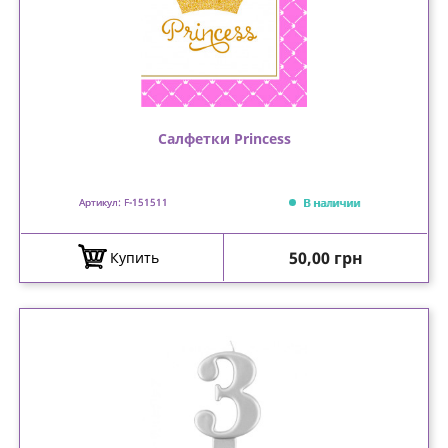
Салфетки Princess
В наличии
Артикул: F-151511
Цена
50,00 грн
Купить