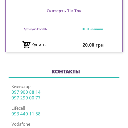
Скатерть Тік Ток
В наличии
Артикул: 412206
Цена
20,00 грн
Купить
КОНТАКТЫ
Киевстар
097 900 88 14
097 299 00 77
Lifecell
093 440 11 88
Vodafone