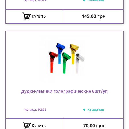
В наличии
Артикул: 18324
Цена
145,00 грн
Купить
Дудки-язычки голографические 6шт/уп
В наличии
Артикул: 90326
Цена
70,00 грн
Купить