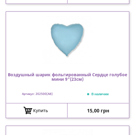
Воздушный шарик фольгированный Сердце голубое
мини 9"(23см)
В наличии
Артикул: 202500(AB)
Цена
15,00 грн
Купить