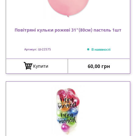
Повітряні кульки рожеві 31"(80см) пастель 1шт
В наявності
Артикул: Ш-22575
Ціна
60,00 грн
Купити