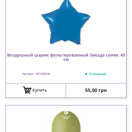
Воздушный шарик фольгированный Звезда синяя, 45
см
В наличии
Артикул: 301500(A)
Цена
55,00 грн
Купить