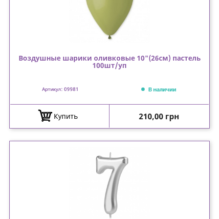
Воздушные шарики оливковые 10"(26см) пастель
100шт/уп
В наличии
Артикул: 09981
Цена
210,00 грн
Купить