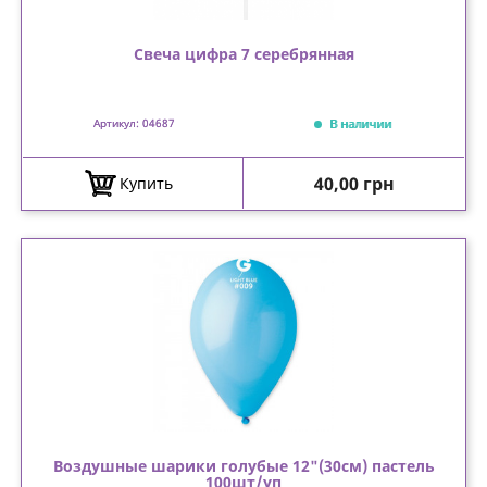
Свеча цифра 7 серебрянная
В наличии
Артикул: 04687
Цена
40,00 грн
Купить
Воздушные шарики голубые 12"(30см) пастель
100шт/уп