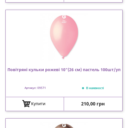
Повітряні кульки рожеві 10"(26 см) пастель 100шт/уп
В наявності
Артикул: 09571
Ціна
210,00 грн
Купити