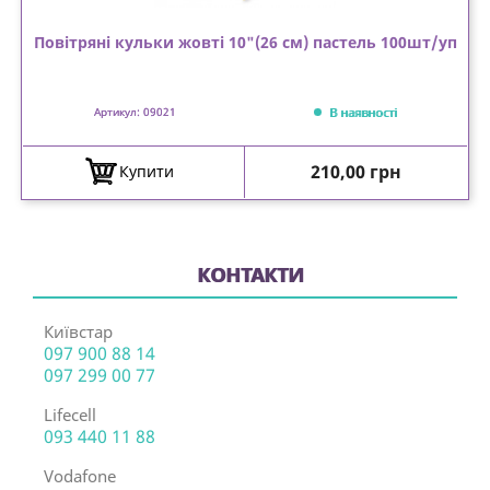
Повітряні кульки жовті 10"(26 см) пастель 100шт/уп
В наявності
Артикул: 09021
Ціна
210,00 грн
Купити
КОНТАКТИ
Київстар
097 900 88 14
097 299 00 77
Lifecell
093 440 11 88
Vodafone