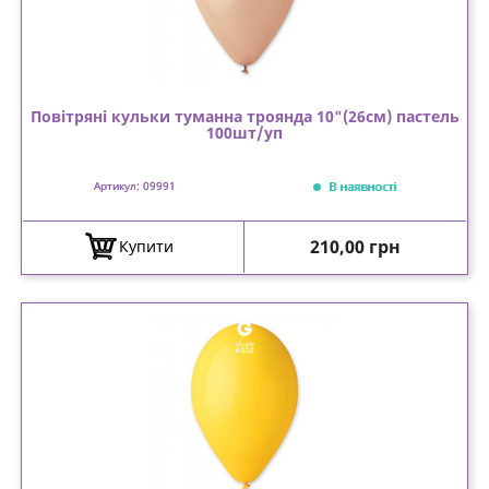
Повітряні кульки туманна троянда 10"(26см) пастель
100шт/уп
В наявності
Артикул: 09991
Ціна
210,00 грн
Купити