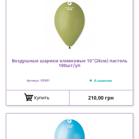
Воздушные шарики оливковые 10"(26см) пастель
100шт/уп
В наличии
Артикул: 09981
Цена
210,00 грн
Купить