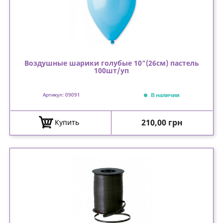
Воздушные шарики голубые 10"(26см) пастель
100шт/уп
В наличии
Артикул: 09091
Цена
210,00 грн
Купить