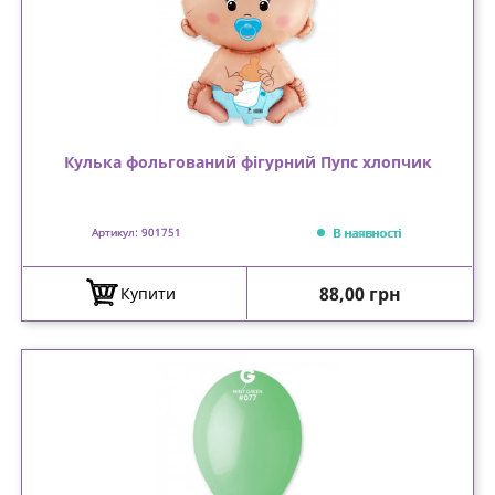
Кулька фольгований фігурний Пупс хлопчик
В наявності
Артикул: 901751
Ціна
88,00 грн
Купити