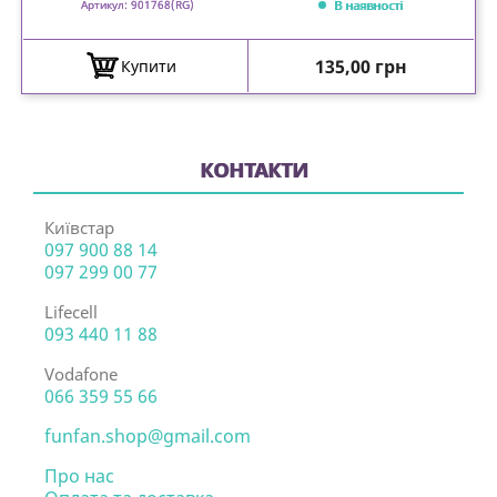
В наявності
Артикул: 901768(RG)
Ціна
135,00 грн
Купити
КОНТАКТИ
Київстар
097 900 88 14
097 299 00 77
Lifecell
093 440 11 88
Vodafone
066 359 55 66
funfan.shop@gmail.com
Про нас