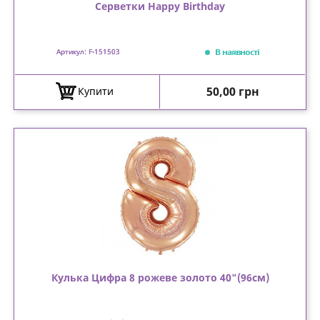
Серветки Happy Birthday
В наявності
Артикул: F-151503
Ціна
50,00 грн
Купити
Кулька Цифра 8 рожеве золото 40"(96см)