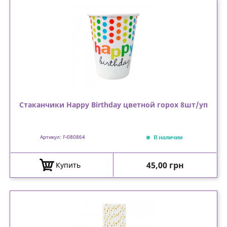
Стаканчики Happy Birthday цветной горох 8шт/уп
В наличии
Артикул: F-080864
Цена
45,00 грн
Купить