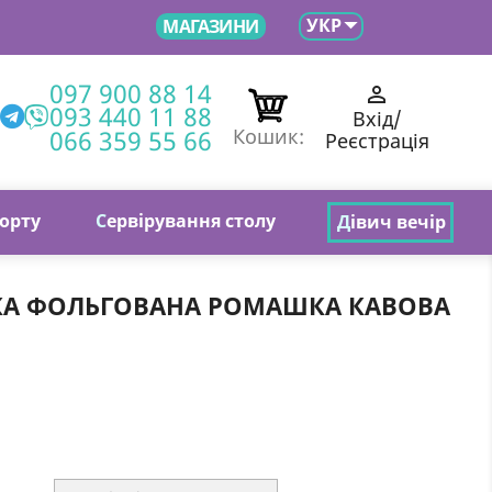

УКР
МАГАЗИНИ
097 900 88 14

093 440 11 88
Вхід/
066 359 55 66
Кошик:
Реєстрація
торту
С
ервірування столу
Д
івич вечір
КА ФОЛЬГОВАНА РОМАШКА КАВОВА