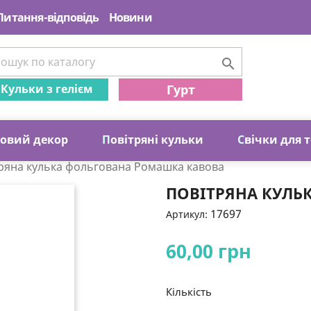
Питання-відповідь
Новини

Кульки з гелієм
Гурт
ковий декор
П
овітряні кульки
С
вічки для 
ряна кулька фольгована Ромашка кавова
ПОВІТРЯНА КУЛЬ
17697
Артикул:
60,00 грн
Кількість