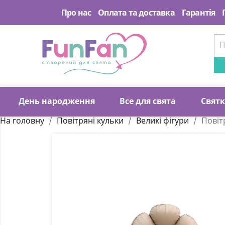
Про нас
Оплата та доставка
Гарантія
Д
ень народження
В
се для свята
С
вят
На головну
Повітряні кульки
Великі фігури
Повіт