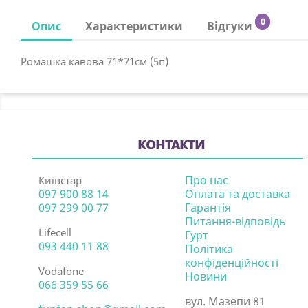
0
Опис
Характеристики
Відгуки
Ромашка кавова 71*71см (5п)
КОНТАКТИ
Про нас
Київстар
097 900 88 14
Оплата та доставка
097 299 00 77
Гарантія
Питання-відповідь
Lifecell
Гурт
093 440 11 88
Політика
конфіденційності
Vodafone
Новини
066 359 55 66
вул. Мазепи 81