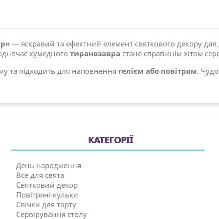
вр»
— яскравий та ефектний елемент святкового декору для 
водночас кумедного
тиранозавра
стане справжнім хітом се
рму та підходить для наповнення
гелієм або повітрям
. Чуд
КАТЕГОРІЇ
День народження
Все для свята
Святковий декор
Повітряні кульки
Свічки для торту
Сервірування столу