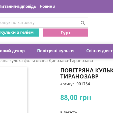
Питання-відповідь
Новини

Кульки з гелієм
Гурт
ковий декор
П
овітряні кульки
С
вічки для 
ряна кулька фольгована Динозавр-Тиранозавр
ПОВІТРЯНА КУЛЬ
ТИРАНОЗАВР
901754
Артикул:
88,00 грн
Кількість