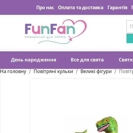
Про нас
Оплата та доставка
Гарантія
Д
ень народження
В
се для свята
С
вят
На головну
Повітряні кульки
Великі фігури
Повіт