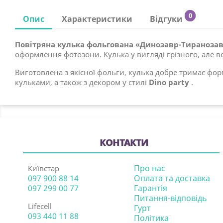
0
Опис
Характеристики
Відгуки
Повітряна кулька фольгована «Динозавр-Тираноза
оформлення фотозони. Кулька у вигляді грізного, але 
Виготовлена з якісної фольги, кулька добре тримає фо
кульками, а також з декором у стилі
Dino party
.
КОНТАКТИ
Про нас
Київстар
097 900 88 14
Оплата та доставка
097 299 00 77
Гарантія
Питання-відповідь
Lifecell
Гурт
093 440 11 88
Політика