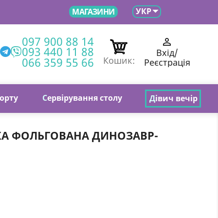

УКР
МАГАЗИНИ
097 900 88 14

093 440 11 88
Вхід/
066 359 55 66
Кошик:
Реєстрація
торту
С
ервірування столу
Д
івич вечір
КА ФОЛЬГОВАНА ДИНОЗАВР-