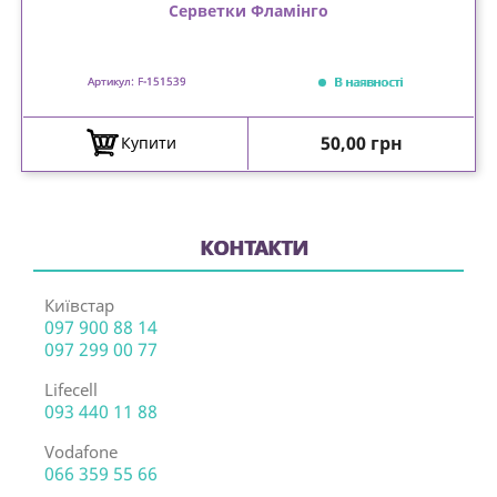
Серветки Фламінго
В наявності
Артикул: F-151539
Ціна
50,00 грн
Купити
КОНТАКТИ
Київстар
097 900 88 14
097 299 00 77
Lifecell
093 440 11 88
Vodafone
066 359 55 66