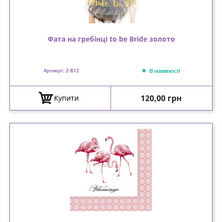
Фата на гребінці to be Bride золото
В наявності
Артикул: Z-812
Ціна
120,00 грн
Купити