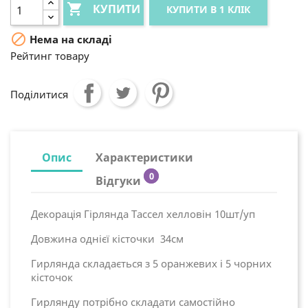

КУПИТИ
КУПИТИ В 1 КЛІК

Нема на складі
Рейтинг товару
Поділитися
Опис
Характеристики
0
Відгуки
Декорація Гірлянда Тассел хелловін 10шт/уп
Довжина однієї кісточки 34см
Гирлянда складається з 5 оранжевих і 5 чорних
кісточок
Гирлянду потрібно складати самостійно