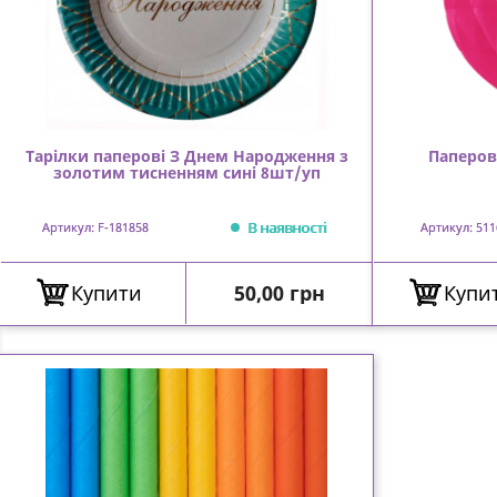
Тарілки паперові З Днем Народження з
Паперов
золотим тисненням сині 8шт/уп
В наявності
Артикул: F-181858
Артикул: 511
Ціна
Купити
50,00 грн
Купи