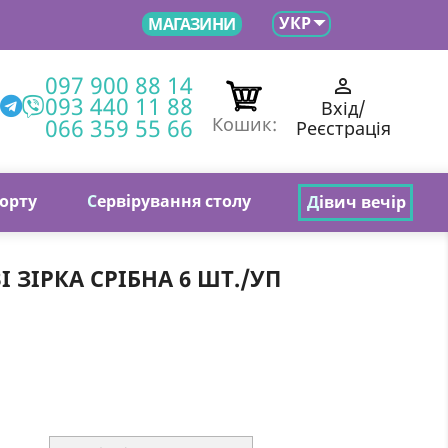

УКР
МАГАЗИНИ
097 900 88 14

093 440 11 88
Вхід/
066 359 55 66
Кошик:
Реєстрація
торту
С
ервірування столу
Д
івич вечір
 ЗІРКА СРІБНА 6 ШТ./УП