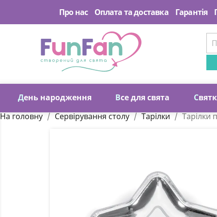
Про нас
Оплата та доставка
Гарантія
Д
ень народження
В
се для свята
С
вят
На головну
Сервірування столу
Тарілки
Тарілки п