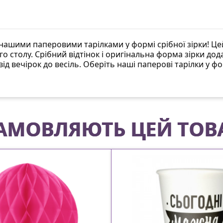
з нашими паперовими тарілками у формі срібної зірки! Цей
о столу. Срібний відтінок і оригінальна форма зірки до
від вечірок до весіль. Оберіть наші паперові тарілки у 
 ЗАМОВЛЯЮТЬ ЦЕЙ ТОВ