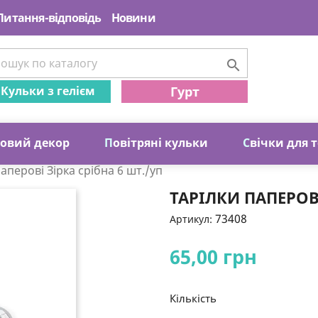
Питання-відповідь
Новини

Кульки з гелієм
Гурт
ковий декор
П
овітряні кульки
С
вічки для 
аперові Зірка срібна 6 шт./уп
ТАРІЛКИ ПАПЕРОВІ
73408
Артикул:
65,00 грн
Кількість