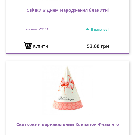
Свічки З Днем Народження блакитні
В наявності
Артикул: 03111
Ціна
53,00 грн
Купити
Святковий карнавальний Ковпачок Фламінго