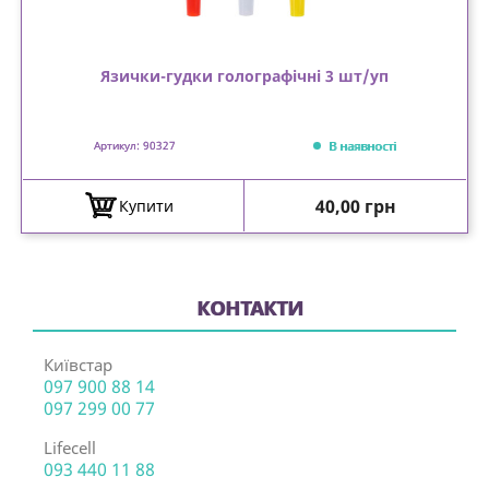
Язички-гудки голографічні 3 шт/уп
В наявності
Артикул: 90327
Ціна
40,00 грн
Купити
КОНТАКТИ
Київстар
097 900 88 14
097 299 00 77
Lifecell
093 440 11 88