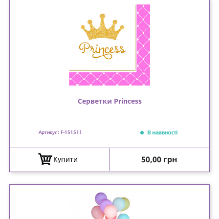
Серветки Princess
В наявності
Артикул: F-151511
Ціна
50,00 грн
Купити