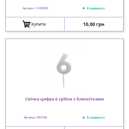
В наявності
Артикул: F-100039
Ціна
10,00 грн
Купити
Свічка цифра 6 срібна з блискітками
В наявності
Артикул: 003166