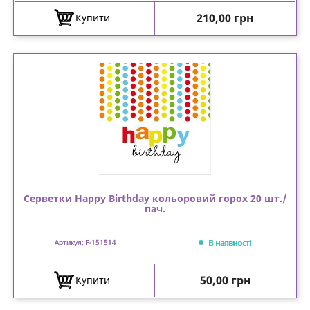
Ціна
210,00 грн
Купити
Серветки Happy Birthday кольоровий горох 20 шт./
пач.
В наявності
Артикул: F-151514
Ціна
50,00 грн
Купити