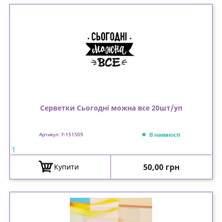
Серветки Сьогодні можна все 20шт/уп
В наявності
Артикул: F-151509
1
Ціна
50,00 грн
Купити