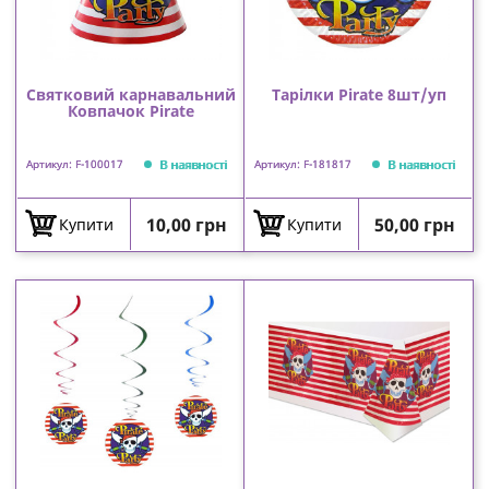
Святковий карнавальний
Тарілки Pirate 8шт/уп
Ковпачок Pirate
В наявності
В наявності
Артикул: F-100017
Артикул: F-181817
Ціна
Ціна
10,00 грн
50,00 грн
Купити
Купити