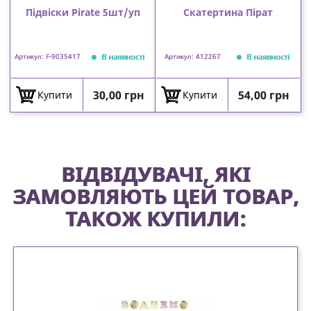
Підвіски Pirate 5шт/уп
Скатертина Пірат
В наявності
В наявності
Артикул: F-9035417
Артикул: 412267
Ціна
Ціна
30,00 грн
54,00 грн
Купити
Купити
ВІДВІДУВАЧІ, ЯКІ
ЗАМОВЛЯЮТЬ ЦЕЙ ТОВАР,
ТАКОЖ КУПИЛИ: