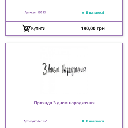
В наявності
Артикул: 15213
Ціна
190,00 грн
Купити
Гірлянда З днем народження
В наявності
Артикул: 967862