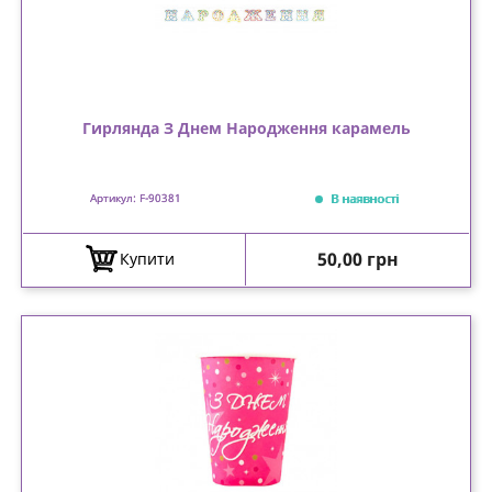
Гирлянда З Днем Народження карамель
В наявності
Артикул: F-90381
Ціна
50,00 грн
Купити