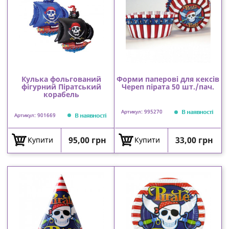
Кулька фольгований
Форми паперові для кексів
фігурний Піратський
Череп пірата 50 шт./пач.
корабель
В наявності
Артикул: 995270
В наявності
Артикул: 901669
Ціна
Ціна
95,00 грн
33,00 грн
Купити
Купити