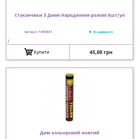
Стаканчики З Днем Народження рожеві 8шт/уп
В наявності
Артикул: F-080847
1
Ціна
45,00 грн
Купити
Дим кольоровий жовтий