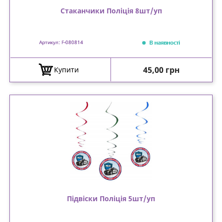
Стаканчики Поліція 8шт/уп
В наявності
Артикул: F-080814
Ціна
45,00 грн
Купити
Підвіски Поліція 5шт/уп