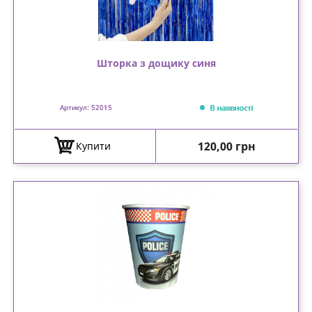
Шторка з дощику синя
В наявності
Артикул: 52015
Ціна
120,00 грн
Купити