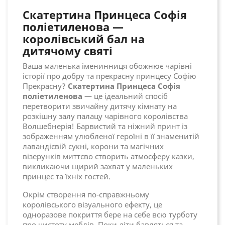
Скатертина Принцеса Софія
поліетиленова —
королівський бал на
дитячому святі
Ваша маленька іменинниця обожнює чарівні
історії про добру та прекрасну принцесу Софію
Прекрасну?
Скатертина Принцеса Софія
поліетиленова
— це ідеальний спосіб
перетворити звичайну дитячу кімнату на
розкішну залу палацу чарівного королівства
Волшебнерія! Барвистий та ніжний принт із
зображенням улюбленої героїні в її знаменитій
лавандієвій сукні, корони та магічних
візерунків миттєво створить атмосферу казки,
викликаючи щирий захват у маленьких
принцес та їхніх гостей.
Окрім створення по-справжньому
королівського візуального ефекту, це
одноразове покриття бере на себе всю турботу
про чистоту меблів. Поки діти бавляться та