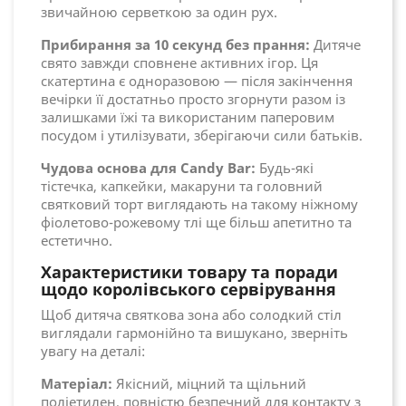
звичайною серветкою за один рух.
Прибирання за 10 секунд без прання:
Дитяче
свято завжди сповнене активних ігор. Ця
скатертина є одноразовою — після закінчення
вечірки її достатньо просто згорнути разом із
залишками їжі та використаним паперовим
посудом і утилізувати, зберігаючи сили батьків.
Чудова основа для Candy Bar:
Будь-які
тістечка, капкейки, макаруни та головний
святковий торт виглядають на такому ніжному
фіолетово-рожевому тлі ще більш апетитно та
естетично.
Характеристики товару та поради
щодо королівського сервірування
Щоб дитяча святкова зона або солодкий стіл
виглядали гармонійно та вишукано, зверніть
увагу на деталі:
Матеріал:
Якісний, міцний та щільний
поліетилен, повністю безпечний для контакту з