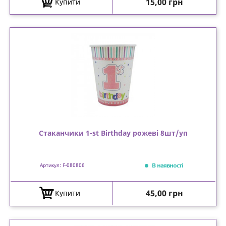
Ціна
15,00 грн
Купити
Стаканчики 1-st Birthday рожеві 8шт/уп
В наявності
Артикул: F-080806
Ціна
45,00 грн
Купити