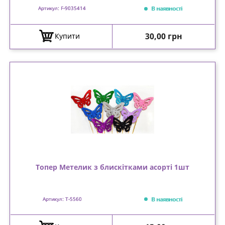
В наявності
Артикул: F-9035414
Ціна
30,00 грн
Купити
Топер Метелик з блискітками асорті 1шт
В наявності
Артикул: T-5560