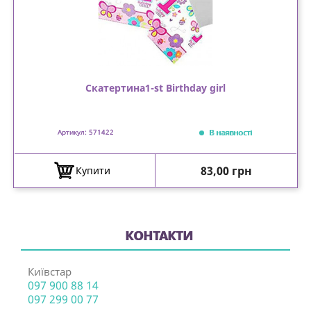
Скатертина1-st Birthday girl
В наявності
Артикул: 571422
Ціна
83,00 грн
Купити
КОНТАКТИ
Київстар
097 900 88 14
097 299 00 77