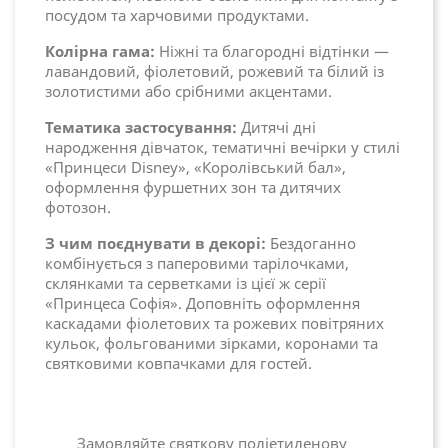
посудом та харчовими продуктами.
Колірна гама:
Ніжні та благородні відтінки —
лавандовий, фіолетовий, рожевий та білий із
золотистими або срібними акцентами.
Тематика застосування:
Дитячі дні
народження дівчаток, тематичні вечірки у стилі
«Принцеси Disney», «Королівський бал»,
оформлення фуршетних зон та дитячих
фотозон.
З чим поєднувати в декорі:
Бездоганно
комбінується з паперовими тарілочками,
склянками та серветками із цієї ж серії
«Принцеса Софія». Доповніть оформлення
каскадами фіолетових та рожевих повітряних
кульок, фольгованими зірками, коронами та
святковими ковпачками для гостей.
Замовляйте святкову поліетиленову