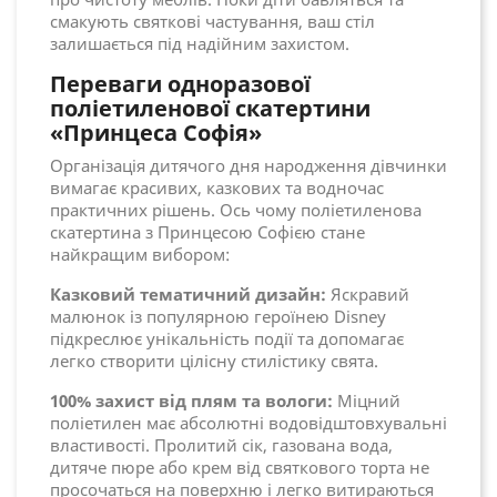
смакують святкові частування, ваш стіл
залишається під надійним захистом.
Переваги одноразової
поліетиленової скатертини
«Принцеса Софія»
Організація дитячого дня народження дівчинки
вимагає красивих, казкових та водночас
практичних рішень. Ось чому поліетиленова
скатертина з Принцесою Софією стане
найкращим вибором:
Казковий тематичний дизайн:
Яскравий
малюнок із популярною героїнею Disney
підкреслює унікальність події та допомагає
легко створити цілісну стилістику свята.
100% захист від плям та вологи:
Міцний
поліетилен має абсолютні водовідштовхувальні
властивості. Пролитий сік, газована вода,
дитяче пюре або крем від святкового торта не
просочаться на поверхню і легко витираються