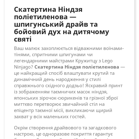
Скатертина Ніндзя
поліетиленова —
шпигунський драйв та
бойовий дух на дитячому
святі
Ваш малюк захоплюється відважними воїнами-
тінями, спритними шпигунами чи
легендарними майстрами Кружитцу з Lego
Ninjago?
Скатертина Ніндзя поліетиленова
—
це найкращий спосіб влаштувати крутий та
динамічний день народження у стилі
справжнього східного додзьо! Яскравий принт
із зображенням таємничих масок ніндзя,
японських зірочок-сюрикенів та грізної зброї
миттєво перетворює звичайний стіл на
епіцентр таємної місії, викликаючи щирий
захват у всіх маленьких гостей.
Окрім створення драйвового та загадкового
настрою, це одноразове покриття гарантує