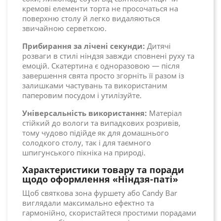
кремові елементи торта не просочаться на
поверхню столу й легко видаляються
звичайною серветкою.
Прибирання за лічені секунди:
Дитячі
розваги в стилі ніндзя завжди сповнені руху та
емоцій. Скатертина є одноразовою — після
завершення свята просто згорніть її разом із
залишками частувань та використаним
паперовим посудом і утилізуйте.
Універсальність використання:
Матеріал
стійкий до вологи та випадкових розривів,
тому чудово підійде як для домашнього
солодкого столу, так і для таємного
шпигунського пікніка на природі.
Характеристики товару та поради
щодо оформлення «Ніндзя-паті»
Щоб святкова зона фуршету або Candy Bar
виглядали максимально ефектно та
гармонійно, скористайтеся простими порадами