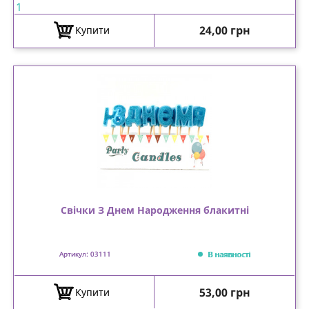
1
Ціна
24,00 грн
Купити
Свічки З Днем Народження блакитні
В наявності
Артикул: 03111
Ціна
53,00 грн
Купити