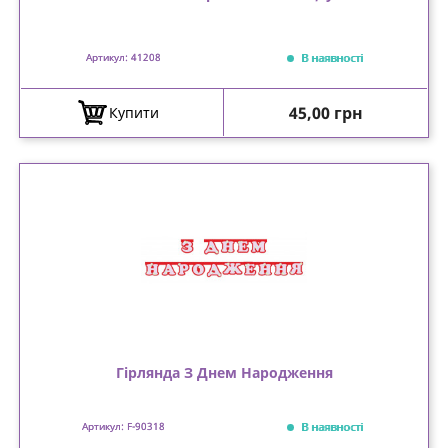
В наявності
Артикул: 41208
Ціна
45,00 грн
Купити
Гірлянда З Днем Народження
В наявності
Артикул: F-90318