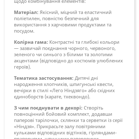
щодо комбінування елементів:
Матеріал:
Якісний, міцний та еластичний
поліетилен, повністю безпечний для
використання з харчовими продуктами та
посудом.
Колірна гама:
Контрастні та глибокі кольори
— зазвичай поєднання чорного, червоного,
зеленого чи синього з білими та золотими
акцентами (відповідно до костюмів улюблених
героїв).
Тематика застосування:
Дитячі дні
народження хлопчиків, шпигунські квести,
вечірки в стилі «Лего Ніндзяго» або східних
єдиноборств (карате, тхеквондо).
З чим поєднувати в декорі:
Створіть
повноцінний бойовий комплект, додавши
паперові тарілочки, склянки та серветки із серії
«Ніндзя». Прикрасьте залу повітряними
кульками відповідних відтінків, гірляндами-
прапорцями, штучними паперовими