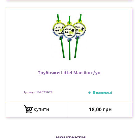
Трубочки Littel Man 6шт/уп
В наявності
Артикул: F-9035628
Ціна
18,00 грн
Купити