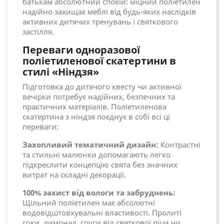
батькам абсолютний спокій: міцний поліетилен
надійно захищає меблі від будь-яких наслідків
активних дитячих тренувань і святкового
застілля.
Переваги одноразової
поліетиленової скатертини в
стилі «Ніндзя»
Підготовка до дитячого квесту чи активної
вечірки потребує надійних, безпечних та
практичних матеріалів. Поліетиленова
скатертина з ніндзя поєднує в собі всі ці
переваги:
Захопливий тематичний дизайн:
Контрастні
та стильні малюнки допомагають легко
підкреслити концепцію свята без значних
витрат на складні декорації.
100% захист від вологи та забруднень:
Щільний поліетилен має абсолютні
водовідштовхувальні властивості. Пролиті
соки, лимонад, соуси від святкової піци чи