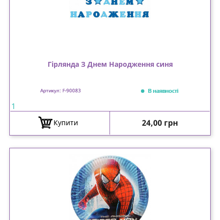
Гірлянда З Днем Народження синя
В наявності
Артикул: F-90083
1
Ціна
24,00 грн
Купити